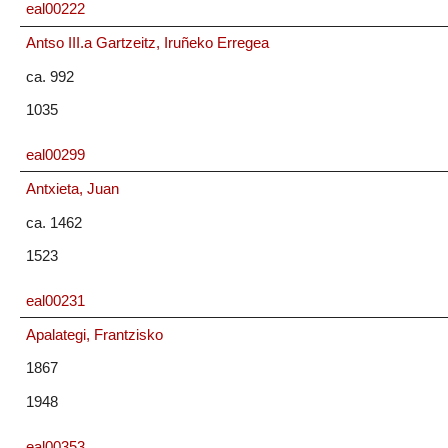
eal00222
Antso III.a Gartzeitz, Iruñeko Erregea
ca. 992
1035
eal00299
Antxieta, Juan
ca. 1462
1523
eal00231
Apalategi, Frantzisko
1867
1948
eal00353