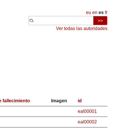
eu
en
es
fr
Ver todas las autoridades
 fallecimiento
Imagen
id
eal00001
eal00002