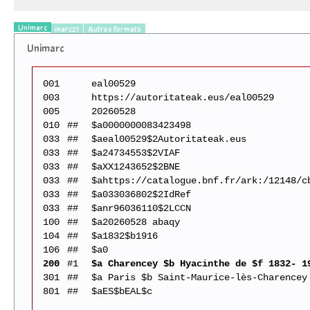
Unimarc
marc21
Autres formats
Unimarc
001
eal00529
003
https://autoritateak.eus/eal00529
005
20260528
010
##
$a0000000083423498
033
##
$aeal00529$2Autoritateak.eus
033
##
$a24734553$2VIAF
033
##
$aXX1243652$2BNE
033
##
$ahttps://catalogue.bnf.fr/ark:/12148/c
033
##
$a033036802$2IdRef
033
##
$anr96036110$2LCCN
100
##
$a20260528 abaqy
104
##
$a1832$b1916
106
##
$a0
200
#1
$a Charencey $b Hyacinthe de $f 1832- 1
301
##
$a Paris $b Saint-Maurice-lès-Charencey
801
##
$aES$bEAL$c