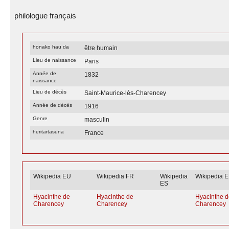
philologue français
honako hau da
être humain
Lieu de naissance
Paris
Année de
1832
naissance
Lieu de décès
Saint-Maurice-lès-Charencey
Année de décès
1916
Genre
masculin
heritartasuna
France
Wikipedia EU
Wikipedia FR
Wikipedia
Wikipedia 
ES
Hyacinthe de
Hyacinthe de
Hyacinthe 
Charencey
Charencey
Charencey