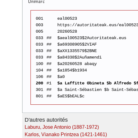
Unimarc
001
eal00523
003
https://autoritateak.eus/eal0052
005
20260528
033
##
$aeal00523$2Autoritateak.eus
033
##
$a69308905$2VIAF
033
##
$aXX1335579$2BNE
033
##
$a84338$2Auñamendi
100
##
$a20260528 abaqy
104
##
$a1854$b1934
106
##
$a0
200
#1
$a Laffitte Obineta $b Alfredo $
301
##
$a Saint-Sébastien $b Saint-Séba
801
##
$aES$bEAL$c
D'autres autorités
Laburu, Jose Antonio (1887-1972)
Karlos, Vianako Printzea (1421-1461)