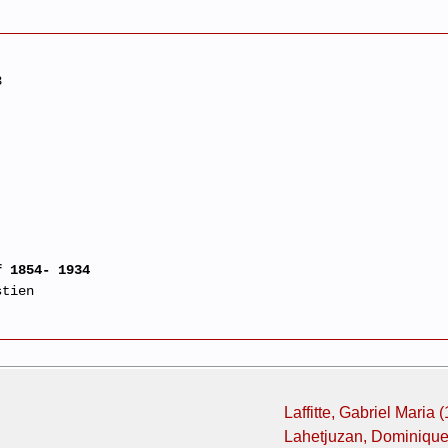
3
f 1854- 1934
stien
Laffitte, Gabriel Maria
Lahetjuzan, Dominique