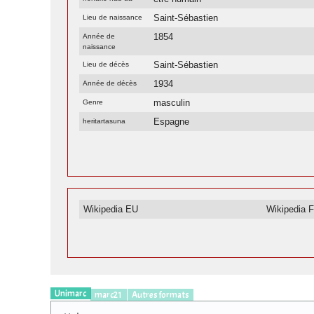
Saint-Sébastien
Lieu de naissance
1854
Année de
naissance
Saint-Sébastien
Lieu de décès
1934
Année de décès
masculin
Genre
Espagne
heritartasuna
Wikipedia EU
Wikipedia 
Unimarc
marc21
Autres formats