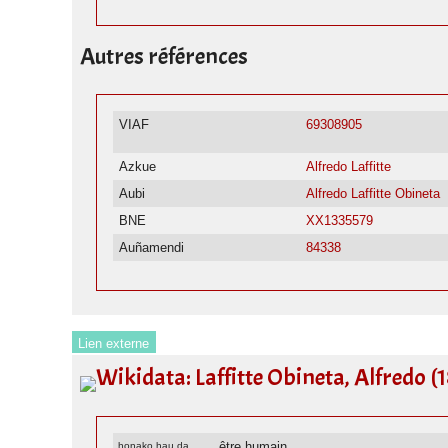
Autres références
VIAF
69308905
Azkue
Alfredo Laffitte
Aubi
Alfredo Laffitte Obineta
BNE
XX1335579
Auñamendi
84338
Lien externe
Wikidata: Laffitte Obineta, Alfredo (
être humain
honako hau da