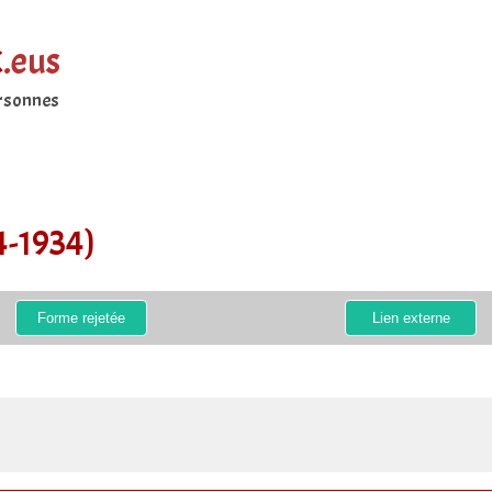
k
.eus
ersonnes
4-1934)
Forme rejetée
Lien externe