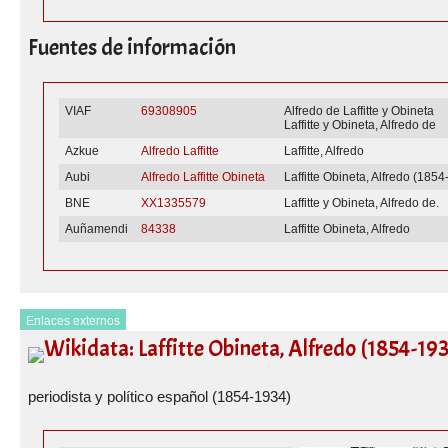
Fuentes de información
VIAF
69308905
Alfredo de Laffitte y Obineta
Laffitte y Obineta, Alfredo de
Azkue
Alfredo Laffitte
Laffitte, Alfredo
Aubi
Alfredo Laffitte Obineta
Laffitte Obineta, Alfredo (185
BNE
XX1335579
Laffitte y Obineta, Alfredo de.
Auñamendi
84338
Laffitte Obineta, Alfredo
Enlaces externos
Wikidata: Laffitte Obineta, Alfredo (1854-19
periodista y político español (1854-1934)