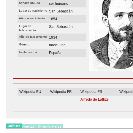
honako hau da
ser humano
Lugar de nacimiento
San Sebastián
Año de nacimiento
1854
Lugar de
San Sebastián
fallecimiento
Año de fallecimiento
1934
Género
masculino
heritartasuna
España
Wikipedia EU
Wikipedia FR
Wikipedia ES
Wikiped
Alfredo de Laffitte
Unimarc
marc21
Otros formatos