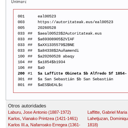
Unimarc
001
eal00523
003
https://autoritateak.eus/eal00523
005
20260528
033
##
$aeal00523$2Autoritateak.eus
033
##
$a69308905$2VIAF
033
##
$aXX1335579$2BNE
033
##
$a84338$2Auñamendi
100
##
$a20260528 abaqy
104
##
$a1854$b1934
106
##
$a0
200
#1
$a Laffitte Obineta $b Alfredo $f 1854-
301
##
$a San Sebastián $b San Sebastián
801
##
$aES$bEAL$c
Otros autoridades
Laburu, Jose Antonio (1887-1972)
Laffitte, Gabriel Mari
Karlos, Vianako Printzea (1421-1461)
Lahetjuzan, Dominiqu
Karlos III.a, Nafarroako Erregea (1361-
1818)