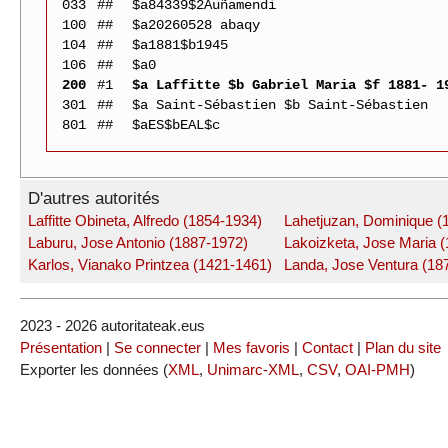
033
##
$a84339$2Auñamendi
100
##
$a20260528 abaqy
104
##
$a1881$b1945
106
##
$a0
200
#1
$a Laffitte $b Gabriel Maria $f 1881- 1
301
##
$a Saint-Sébastien $b Saint-Sébastien
801
##
$aES$bEAL$c
D'autres autorités
Laffitte Obineta, Alfredo (1854-1934)
Lahetjuzan, Dominique (
Laburu, Jose Antonio (1887-1972)
Lakoizketa, Jose Maria 
Karlos, Vianako Printzea (1421-1461)
Landa, Jose Ventura (18
2023 - 2026 autoritateak.eus
Présentation
|
Se connecter
|
Mes favoris
|
Contact
|
Plan du site
Exporter les données (
XML
,
Unimarc-XML
,
CSV
,
OAI-PMH
)