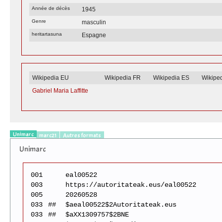
Année de décès
1945
Genre
masculin
heritartasuna
Espagne
Wikipedia EU
Wikipedia FR
Wikipedia ES
Wikipe
Gabriel Maria Laffitte
Unimarc
marc21
Autres formats
Unimarc
001
eal00522
003
https://autoritateak.eus/eal00522
005
20260528
033
##
$aeal00522$2Autoritateak.eus
033
##
$aXX1309757$2BNE