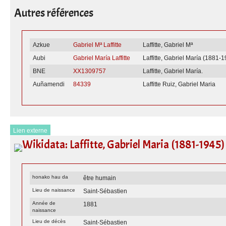
Autres références
Azkue
Gabriel Mª Laffitte
Laffitte, Gabriel Mª
Aubi
Gabriel María Laffitte
Laffitte, Gabriel María (1881-
BNE
XX1309757
Laffitte, Gabriel María.
Auñamendi
84339
Laffitte Ruiz, Gabriel Maria
Lien externe
Wikidata: Laffitte, Gabriel Maria (1881-1945)
honako hau da
être humain
Lieu de naissance
Saint-Sébastien
Année de
1881
naissance
Lieu de décès
Saint-Sébastien