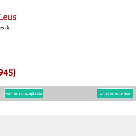
k
.eus
es de
1945)
Formas no aceptadas
Enlaces externos