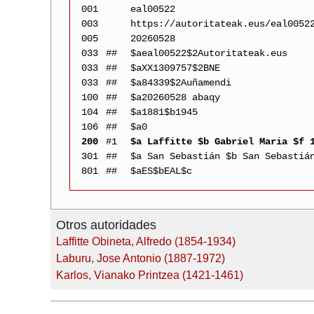
001
eal00522
003
https://autoritateak.eus/eal0052
005
20260528
033
##
$aeal00522$2Autoritateak.eus
033
##
$aXX1309757$2BNE
033
##
$a84339$2Auñamendi
100
##
$a20260528 abaqy
104
##
$a1881$b1945
106
##
$a0
200
#1
$a Laffitte $b Gabriel Maria $f 
301
##
$a San Sebastián $b San Sebastiá
801
##
$aES$bEAL$c
Otros autoridades
Laffitte Obineta, Alfredo (1854-1934)
Laburu, Jose Antonio (1887-1972)
Karlos, Vianako Printzea (1421-1461)