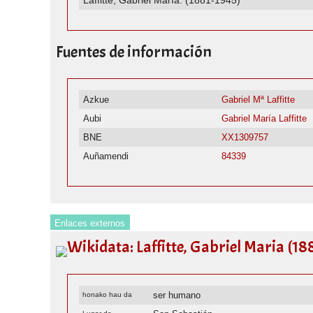
Laffitte, Gabriel María. (1881-1945)
Fuentes de información
Azkue
Gabriel Mª Laffitte
Aubi
Gabriel María Laffitte
BNE
XX1309757
Auñamendi
84339
Enlaces externos
Wikidata: Laffitte, Gabriel Maria (18
ser humano
honako hau da