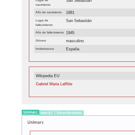
San Sebastián
Lugar de
nacimiento
1881
Año de nacimiento
San Sebastián
Lugar de
fallecimiento
1945
Año de fallecimiento
masculino
Género
España
heritartasuna
Wikipedia EU
Gabriel Maria Laffitte
Unimarc
marc21
Otros formatos
Unimarc