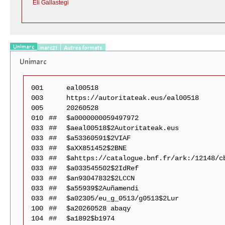
Eli Gallastegi
Unimarc
marc21
Autres formats
Unimarc
001
eal00518
003
https://autoritateak.eus/eal00518
005
20260528
010
##
$a0000000059497972
033
##
$aeal00518$2Autoritateak.eus
033
##
$a53360591$2VIAF
033
##
$aXX851452$2BNE
033
##
$ahttps://catalogue.bnf.fr/ark:/12148/c
033
##
$a033545502$2IdRef
033
##
$an93047832$2LCCN
033
##
$a55939$2Auñamendi
033
##
$a02305/eu_g_0513/g0513$2Lur
100
##
$a20260528 abaqy
104
##
$a1892$b1974