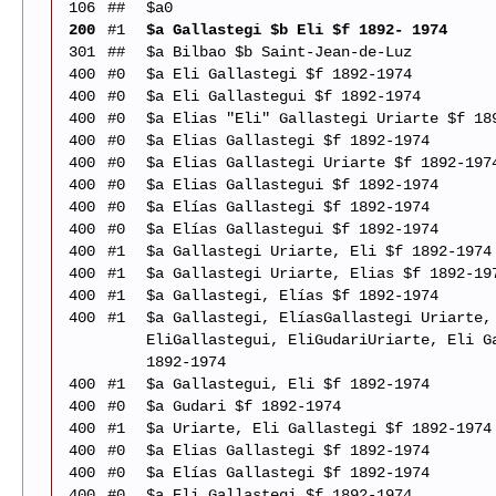
106
##
$a0
200
#1
$a Gallastegi $b Eli $f 1892- 1974
301
##
$a Bilbao $b Saint-Jean-de-Luz
400
#0
$a Eli Gallastegi $f 1892-1974
400
#0
$a Eli Gallastegui $f 1892-1974
400
#0
$a Elias "Eli" Gallastegi Uriarte $f 18
400
#0
$a Elias Gallastegi $f 1892-1974
400
#0
$a Elias Gallastegi Uriarte $f 1892-197
400
#0
$a Elias Gallastegui $f 1892-1974
400
#0
$a Elías Gallastegi $f 1892-1974
400
#0
$a Elías Gallastegui $f 1892-1974
400
#1
$a Gallastegi Uriarte, Eli $f 1892-1974
400
#1
$a Gallastegi Uriarte, Elias $f 1892-19
400
#1
$a Gallastegi, Elías $f 1892-1974
400
#1
$a Gallastegi, ElíasGallastegi Uriarte,
EliGallastegui, EliGudariUriarte, Eli G
1892-1974
400
#1
$a Gallastegui, Eli $f 1892-1974
400
#0
$a Gudari $f 1892-1974
400
#1
$a Uriarte, Eli Gallastegi $f 1892-1974
400
#0
$a Elias Gallastegi $f 1892-1974
400
#0
$a Elías Gallastegi $f 1892-1974
400
#0
$a Eli Gallastegi $f 1892-1974