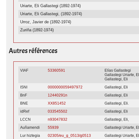
Uriarte, Eli Gallastegi (1892-1974)
Uriarte, Eli Gallastegi, (1892-1974)
Urroz, Javier de (1892-1974)
Zuriña (1892-1974)
Autres références
VIAF
53360591
Elías Gallastegi
Gallastegi Uriarte, El
Gallastegi, Eli
ISNI
0000000059497972
Gallastegi, Eli
BnF
12440291n
Gallastegi, Eli
BNE
XX851452
Gallastegi, Eli.
idRef
033545502
Gallastegi, Eli
LCCN
n93047832
Gallastegi, Eli,
Auñamendi
55939
Gallastegi Uriarte, E
Lur hiztegia
02305/eu_g_0513/g0513
Gallastegi Uriarte, E