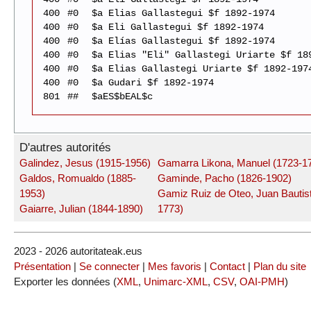
400
#0
$a Elias Gallastegui $f 1892-1974
400
#0
$a Eli Gallastegui $f 1892-1974
400
#0
$a Elías Gallastegui $f 1892-1974
400
#0
$a Elias "Eli" Gallastegi Uriarte $f 18
400
#0
$a Elias Gallastegi Uriarte $f 1892-197
400
#0
$a Gudari $f 1892-1974
801
##
$aES$bEAL$c
D'autres autorités
Galindez, Jesus (1915-1956)
Gamarra Likona, Manuel (1723-1
Galdos, Romualdo (1885-
Gaminde, Pacho (1826-1902)
1953)
Gamiz Ruiz de Oteo, Juan Bautis
Gaiarre, Julian (1844-1890)
1773)
2023 - 2026 autoritateak.eus
Présentation
|
Se connecter
|
Mes favoris
|
Contact
|
Plan du site
Exporter les données (
XML
,
Unimarc-XML
,
CSV
,
OAI-PMH
)