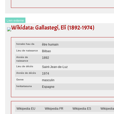
Lien externe
Wikidata: Gallastegi, Eli (1892-1974)
honako hau da
être humain
Lieu de naissance
Bilbao
Année de
1892
naissance
Lieu de décès
Saint-Jean-de-Luz
Année de décès
1974
Genre
masculin
heritartasuna
Espagne
Wikipedia EU
Wikipedia FR
Wikipedia ES
Wikipedi