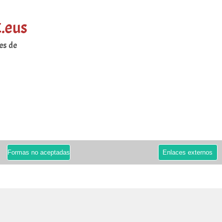
k
.eus
es de
Formas no aceptadas
Enlaces externos