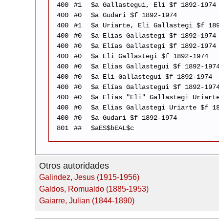
400
#1
$a Gallastegui, Eli $f 1892-1974
400
#0
$a Gudari $f 1892-1974
400
#1
$a Uriarte, Eli Gallastegi $f 18
400
#0
$a Elias Gallastegi $f 1892-1974
400
#0
$a Elías Gallastegi $f 1892-1974
400
#0
$a Eli Gallastegi $f 1892-1974
400
#0
$a Elias Gallastegui $f 1892-197
400
#0
$a Eli Gallastegui $f 1892-1974
400
#0
$a Elías Gallastegui $f 1892-197
400
#0
$a Elias "Eli" Gallastegi Uriart
400
#0
$a Elias Gallastegi Uriarte $f 1
400
#0
$a Gudari $f 1892-1974
801
##
$aES$bEAL$c
Otros autoridades
Galindez, Jesus (1915-1956)
Galdos, Romualdo (1885-1953)
Gaiarre, Julian (1844-1890)