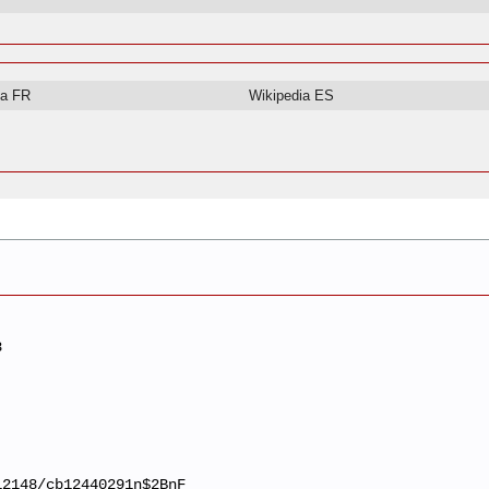
ia FR
Wikipedia ES
8
12148/cb12440291n$2BnF