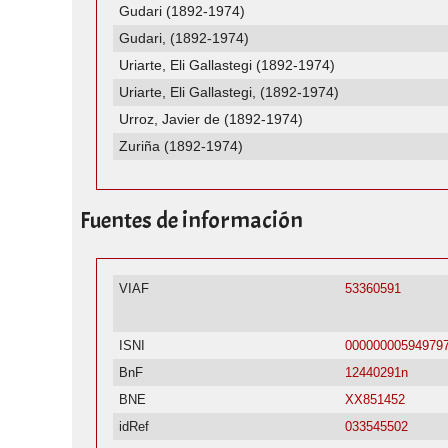
Gudari (1892-1974)
Gudari, (1892-1974)
Uriarte, Eli Gallastegi (1892-1974)
Uriarte, Eli Gallastegi, (1892-1974)
Urroz, Javier de (1892-1974)
Zuriña (1892-1974)
Fuentes de información
VIAF
53360591
ISNI
00000000594979
BnF
12440291n
BNE
XX851452
idRef
033545502