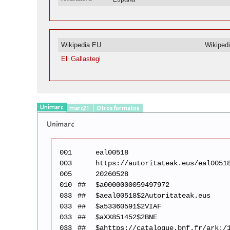
Wikipedia EU
Wikiped
Eli Gallastegi
Unimarc
marc21
Otros formatos
Unimarc
001
eal00518
003
https://autoritateak.eus/eal0051
005
20260528
010
##
$a0000000059497972
033
##
$aeal00518$2Autoritateak.eus
033
##
$a53360591$2VIAF
033
##
$aXX851452$2BNE
033
##
$ahttps://catalogue.bnf.fr/ark:/