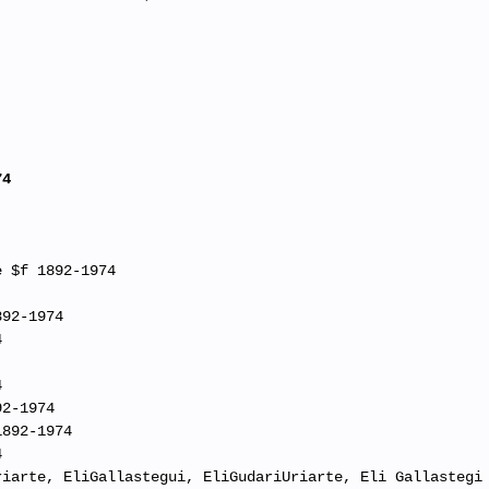
74
e $f 1892-1974
892-1974
4
4
92-1974
1892-1974
4
riarte, EliGallastegui, EliGudariUriarte, Eli Gallastegi