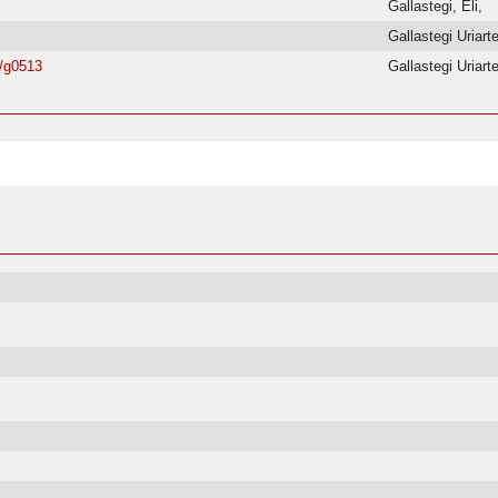
Gallastegi, Eli,
Gallastegi Uriart
/g0513
Gallastegi Uriart