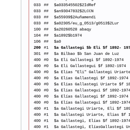
033
##
$a033545502$2IdRef
033
##
$an93047832$2LCCN
033
##
$a55939$2Auñamendi
033
##
$a02305/eu_g_0513/g0513$2Lur
100
##
$a20260528 abaqy
104
##
$a1892$b1974
106
##
$a0
200
#1
$a Gallastegi $b Eli $f 1892- 19
301
##
$a Bilbao $b San Juan de Luz
400
#0
$a Eli Gallastegi $f 1892-1974
400
#0
$a Eli Gallastegui $f 1892-1974
400
#0
$a Elias "Eli" Gallastegi Uriart
400
#0
$a Elias Gallastegi $f 1892-1974
400
#0
$a Elias Gallastegi Uriarte $f 1
400
#0
$a Elias Gallastegui $f 1892-197
400
#0
$a Elías Gallastegi $f 1892-1974
400
#0
$a Elías Gallastegui $f 1892-197
400
#1
$a Gallastegi Uriarte, Eli $f 18
400
#1
$a Gallastegi Uriarte, Elias $f 
400
#1
$a Gallastegi, Elías $f 1892-197
400
#1
$a Gallastegi, ElíasGallastegi U