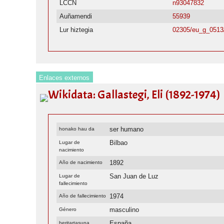
LCCN
n93047832
Auñamendi
55939
Lur hiztegia
02305/eu_g_0513
Enlaces externos
Wikidata: Gallastegi, Eli (1892-1974)
ser humano
honako hau da
Bilbao
Lugar de
nacimiento
1892
Año de nacimiento
San Juan de Luz
Lugar de
fallecimiento
1974
Año de fallecimiento
masculino
Género
España
heritartasuna