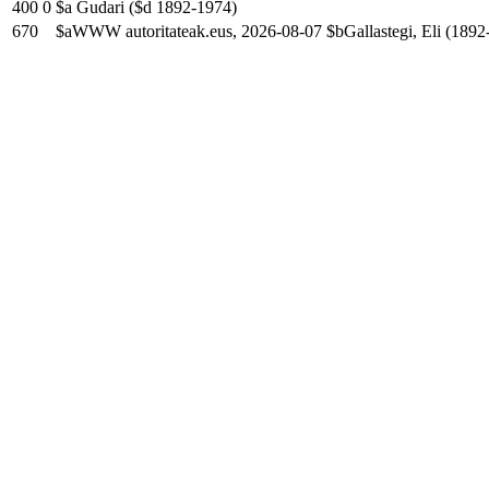
400
0
$a Gudari ($d 1892-1974)
670
$aWWW autoritateak.eus, 2026-08-07 $bGallastegi, Eli (1892