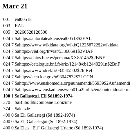
Marc 21
001
eal00518
003
EAL
005
20260528120500
024
7
$ahttps://autoritateak.eus/eal00518$2EAL
024
7
$ahttps://www.wikidata.org/wiki/Q12256722$2wikidata
024
7
$ahttps://viaf.org/fr/viaf/53360591$2VIAF
024
7
$ahttps://datos.bne.es/persona/XX851452$2BNE
024
7
$ahttps://catalogue.bnf.fr/ark:/12148/cb12440291n$2BnF
024
7
$ahttps://www.idref.fr/033545502$2IdRef
024
7
$ahttps://lccn.loc.gov/n93047832$2LCCN
024
7
$ahttp://www.euskomedia.org/aunamendi/55939$2Auñamendi
024
7
$ahttps://www.euskadi.eus/web01-a2lurhiz/eu/contenidos/te
100
1
$aGallastegi, Eli $d1892-1974
370
$aBilbo $bDonibane Lohizune
374
$aidazle
400
0
$a Eli Gallastegi ($d 1892-1974)
400
0
$a Eli Gallastegui ($d 1892-1974)
400
0
$a Elias "Eli" Gallastegi Uriarte ($d 1892-1974)