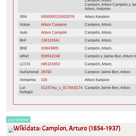
Campión, Arturo
Campión, Arturo-Campión y Ja
Arturo, historien
ISNI
0000000119502076
Arturo Kanpion
Azkue
Arturo Campion
Campion, Arturo
Aubi
Arturo Campión
Campión, Arturo
BnF
13611034c
Campión, Arturo
BNE
XX843805
Campión, Arturo.
idRef
056542240
Campión y Jaime-Bon, Arturo hi
LCCN
n85101852
Campión, Arturo,
Auñamendi
28782
Campion Jaime-Bon, Arturo
Armiarma
326
Arturo Kanpion
Lur
01247/eu_c_0174/c0174
Campión Jaime-Bon, Arturo
hiztegia
Lien externe
Wikidata: Campion, Arturo (1854-1937)