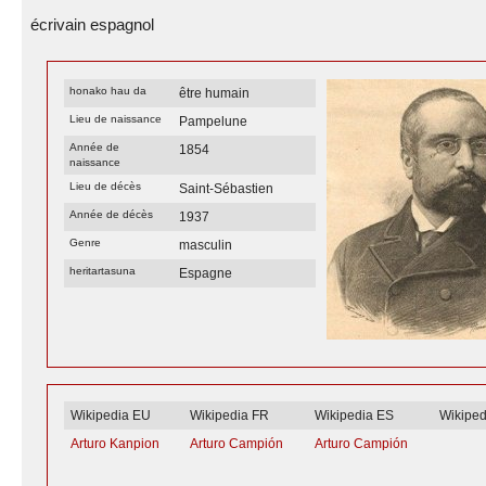
écrivain espagnol
honako hau da
être humain
Lieu de naissance
Pampelune
Année de
1854
naissance
Lieu de décès
Saint-Sébastien
Année de décès
1937
Genre
masculin
heritartasuna
Espagne
Wikipedia EU
Wikipedia FR
Wikipedia ES
Wikipe
Arturo Kanpion
Arturo Campión
Arturo Campión