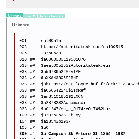
Unimarc
marc21
Autres formats
Unimarc
001
eal00515
003
https://autoritateak.eus/eal00515
005
20260528
010
##
$a0000000119502076
033
##
$aeal00515$2Autoritateak.eus
033
##
$a56736522$2VIAF
033
##
$aXX843805$2BNE
033
##
$ahttps://catalogue.bnf.fr/ark:/12148/c
033
##
$a056542240$2IdRef
033
##
$an85101852$2LCCN
033
##
$a28782$2Auñamendi
033
##
$a01247/eu_c_0174/c0174$2Lur
100
##
$a20260528 abaqy
104
##
$a1854$b1937
106
##
$a0
200
#1
$a Campion $b Arturo $f 1854- 1937