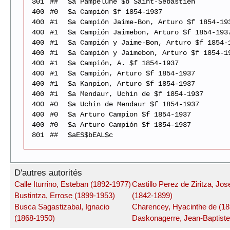
301
##
$a Pampelune $b Saint-Sébastien
400
#0
$a Campión $f 1854-1937
400
#1
$a Campión Jaime-Bon, Arturo $f 1854-19
400
#1
$a Campión Jaimebon, Arturo $f 1854-193
400
#1
$a Campión y Jaime-Bon, Arturo $f 1854-
400
#1
$a Campión y Jaimebon, Arturo $f 1854-1
400
#1
$a Campión, A. $f 1854-1937
400
#1
$a Campión, Arturo $f 1854-1937
400
#1
$a Kanpion, Arturo $f 1854-1937
400
#1
$a Mendaur, Uchin de $f 1854-1937
400
#0
$a Uchin de Mendaur $f 1854-1937
400
#0
$a Arturo Campion $f 1854-1937
400
#0
$a Arturo Campión $f 1854-1937
801
##
$aES$bEAL$c
D'autres autorités
Calle Iturrino, Esteban (1892-1977)
Castillo Perez de Ziritza, Jo
Bustintza, Errose (1899-1953)
(1842-1899)
Busca Sagastizabal, Ignacio
Charencey, Hyacinthe de (18
(1868-1950)
Daskonagerre, Jean-Baptiste