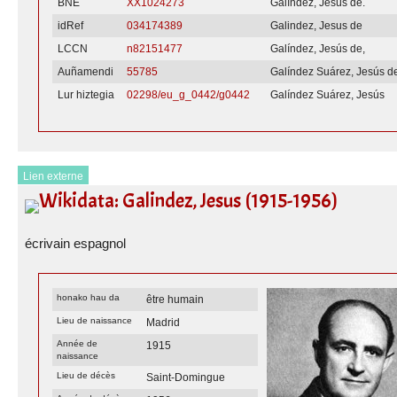
BNE
XX1024273
Galíndez, Jesús de.
idRef
034174389
Galindez, Jesus de
LCCN
n82151477
Galíndez, Jesús de,
Auñamendi
55785
Galíndez Suárez, Jesús d
Lur hiztegia
02298/eu_g_0442/g0442
Galíndez Suárez, Jesús
Lien externe
Wikidata: Galindez, Jesus (1915-1956)
écrivain espagnol
honako hau da
être humain
Lieu de naissance
Madrid
Année de
1915
naissance
Lieu de décès
Saint-Domingue