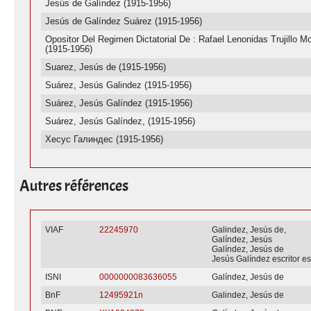
Jesús de Galíndez (1915-1956)
Jesús de Galíndez Suárez (1915-1956)
Opositor Del Regimen Dictatorial De : Rafael Lenonidas Trujillo Mo
(1915-1956)
Suarez, Jesús de (1915-1956)
Suárez, Jesús Galindez (1915-1956)
Suárez, Jesús Galíndez (1915-1956)
Suárez, Jesús Galíndez, (1915-1956)
Хесус Галиндес (1915-1956)
Autres références
VIAF
22245970
Galindez, Jesús de,
Galíndez, Jesús
Galíndez, Jesús de
Jesús Galíndez escritor e
ISNI
0000000083636055
Galíndez, Jesús de
BnF
12495921n
Galindez, Jesús de