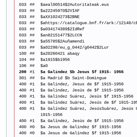
033
##
$aeal00514$2Autoritateak.eus
033
##
$a22245970$2VIAF
033
##
$aXX1024273$2BNE
033
##
$ahttps://catalogue.bnf.fr/ark:/12148/c
033
##
$a034174389$2IdRef
033
##
$an82151477$2LCCN
033
##
$a55785$2Auñamendi
033
##
$a02298/eu_g_0442/g0442$2Lur
100
##
$a20260421 abaqy
104
##
$a1915$b1956
106
##
$a0
200
#1
$a Galindez $b Jesus $f 1915- 1956
301
##
$a Madrid $b Saint-Domingue
400
#1
$a Galindez, Jesus de $f 1915-1956
400
#1
$a Galindez, Jesús de $f 1915-1956
400
#1
$a Galíndez Suárez, Jesús $f 1915-1956
400
#1
$a Galíndez Suárez, Jesús de $f 1915-19
400
#1
$a Galíndez Suárez, JesúsSuárez, Jesús 
1915-1956
400
#1
$a Galíndez, Jesús de $f 1915-1956
400
#0
$a Jesus de Galindez $f 1915-1956
400
#0
$a Jesus de Galíndez $f 1915-1956