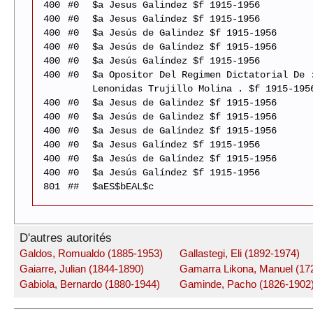
400
#0
$a Jesus Galindez $f 1915-1956
400
#0
$a Jesus Galíndez $f 1915-1956
400
#0
$a Jesús de Galindez $f 1915-1956
400
#0
$a Jesús de Galíndez $f 1915-1956
400
#0
$a Jesús Galíndez $f 1915-1956
400
#0
$a Opositor Del Regimen Dictatorial De 
Lenonidas Trujillo Molina . $f 1915-195
400
#0
$a Jesus de Galindez $f 1915-1956
400
#0
$a Jesús de Galindez $f 1915-1956
400
#0
$a Jesus de Galíndez $f 1915-1956
400
#0
$a Jesus Galíndez $f 1915-1956
400
#0
$a Jesús de Galíndez $f 1915-1956
400
#0
$a Jesús Galíndez $f 1915-1956
801
##
$aES$bEAL$c
D'autres autorités
Galdos, Romualdo (1885-1953)
Gallastegi, Eli (1892-1974)
Gaiarre, Julian (1844-1890)
Gamarra Likona, Manuel (17
Gabiola, Bernardo (1880-1944)
Gaminde, Pacho (1826-1902