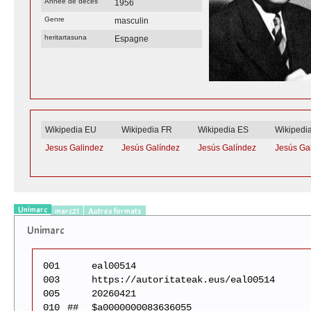
Année de décès
1956
Genre
masculin
heritartasuna
Espagne
Wikipedia EU
Wikipedia FR
Wikipedia ES
Wikipedi
Jesus Galindez
Jesús Galíndez
Jesús Galíndez
Jesús Ga
Unimarc
marc21
Autres formats
Unimarc
001
eal00514
003
https://autoritateak.eus/eal00514
005
20260421
010
##
$a0000000083636055