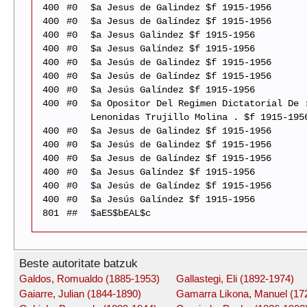
400
#0
$a Jesus de Galindez $f 1915-1956
400
#0
$a Jesus de Galíndez $f 1915-1956
400
#0
$a Jesus Galindez $f 1915-1956
400
#0
$a Jesus Galíndez $f 1915-1956
400
#0
$a Jesús de Galindez $f 1915-1956
400
#0
$a Jesús de Galíndez $f 1915-1956
400
#0
$a Jesús Galíndez $f 1915-1956
400
#0
$a Opositor Del Regimen Dictatorial De 
Lenonidas Trujillo Molina . $f 1915-195
400
#0
$a Jesus de Galindez $f 1915-1956
400
#0
$a Jesús de Galindez $f 1915-1956
400
#0
$a Jesus de Galíndez $f 1915-1956
400
#0
$a Jesus Galíndez $f 1915-1956
400
#0
$a Jesús de Galíndez $f 1915-1956
400
#0
$a Jesús Galíndez $f 1915-1956
801
##
$aES$bEAL$c
Beste autoritate batzuk
Galdos, Romualdo (1885-1953)
Gallastegi, Eli (1892-1974)
Gaiarre, Julian (1844-1890)
Gamarra Likona, Manuel (17