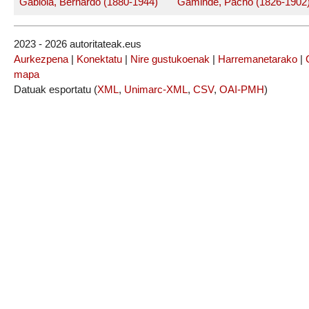
Gabiola, Bernardo (1880-1944)
Gaminde, Pacho (1826-1902
2023 - 2026 autoritateak.eus
Aurkezpena
|
Konektatu
|
Nire gustukoenak
|
Harremanetarako
|
mapa
Datuak esportatu (
XML
,
Unimarc-XML
,
CSV
,
OAI-PMH
)