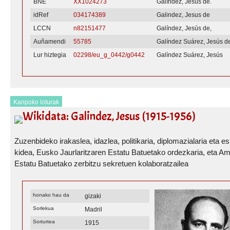
BNE
XX1024273
Galíndez, Jesús de.
idRef
034174389
Galindez, Jesus de
LCCN
n82151477
Galíndez, Jesús de,
Auñamendi
55785
Galíndez Suárez, Jesús d
Lur hiztegia
02298/eu_g_0442/g0442
Galíndez Suárez, Jesús
Kanpoko loturak
Wikidata: Galindez, Jesus (1915-1956)
Zuzenbideko irakaslea, idazlea, politikaria, diplomazialaria eta e
kidea, Eusko Jaurlaritzaren Estatu Batuetako ordezkaria, eta A
Estatu Batuetako zerbitzu sekretuen kolaboratzailea
honako hau da
gizaki
Sorlekua
Madril
Sorturtea
1915