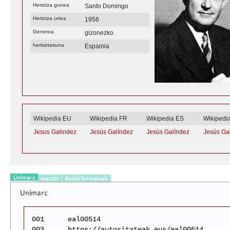
Heriotza gunea
Santo Domingo
Heriotza urtea
1956
Generoa
gizonezko
heritartasuna
Espainia
Wikipedia EU
Wikipedia FR
Wikipedia ES
Wikipedi
Jesus Galindez
Jesús Galíndez
Jesús Galíndez
Jesús Ga
Unimarc
marc21
Beste formatuak
Unimarc
001
eal00514
003
https://autoritateak.eus/eal00514