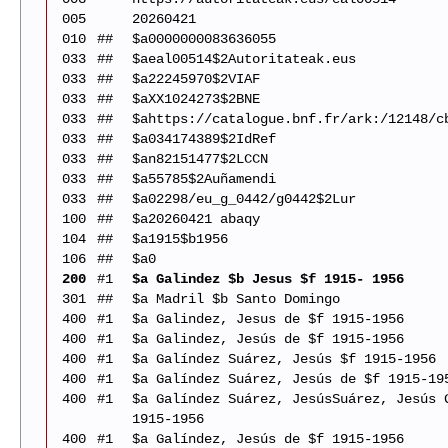
005
20260421
010
##
$a0000000083636055
033
##
$aeal00514$2Autoritateak.eus
033
##
$a22245970$2VIAF
033
##
$aXX1024273$2BNE
033
##
$ahttps://catalogue.bnf.fr/ark:/12148/c
033
##
$a034174389$2IdRef
033
##
$an82151477$2LCCN
033
##
$a55785$2Auñamendi
033
##
$a02298/eu_g_0442/g0442$2Lur
100
##
$a20260421 abaqy
104
##
$a1915$b1956
106
##
$a0
200
#1
$a Galindez $b Jesus $f 1915- 1956
301
##
$a Madril $b Santo Domingo
400
#1
$a Galindez, Jesus de $f 1915-1956
400
#1
$a Galindez, Jesús de $f 1915-1956
400
#1
$a Galíndez Suárez, Jesús $f 1915-1956
400
#1
$a Galíndez Suárez, Jesús de $f 1915-19
400
#1
$a Galíndez Suárez, JesúsSuárez, Jesús 
1915-1956
400
#1
$a Galíndez, Jesús de $f 1915-1956