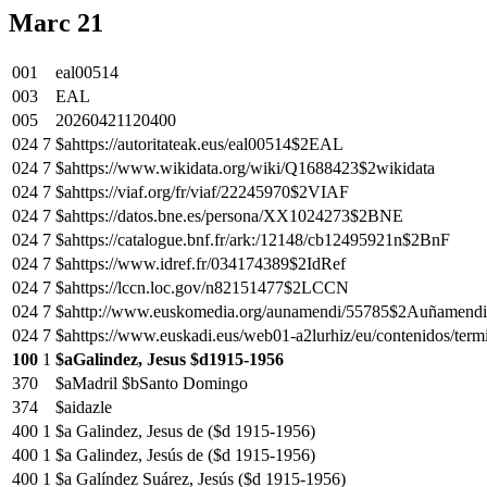
Marc 21
001
eal00514
003
EAL
005
20260421120400
024
7
$ahttps://autoritateak.eus/eal00514$2EAL
024
7
$ahttps://www.wikidata.org/wiki/Q1688423$2wikidata
024
7
$ahttps://viaf.org/fr/viaf/22245970$2VIAF
024
7
$ahttps://datos.bne.es/persona/XX1024273$2BNE
024
7
$ahttps://catalogue.bnf.fr/ark:/12148/cb12495921n$2BnF
024
7
$ahttps://www.idref.fr/034174389$2IdRef
024
7
$ahttps://lccn.loc.gov/n82151477$2LCCN
024
7
$ahttp://www.euskomedia.org/aunamendi/55785$2Auñamendi
024
7
$ahttps://www.euskadi.eus/web01-a2lurhiz/eu/contenidos/te
100
1
$aGalindez, Jesus $d1915-1956
370
$aMadril $bSanto Domingo
374
$aidazle
400
1
$a Galindez, Jesus de ($d 1915-1956)
400
1
$a Galindez, Jesús de ($d 1915-1956)
400
1
$a Galíndez Suárez, Jesús ($d 1915-1956)