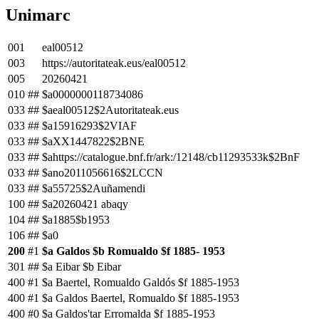
Unimarc
001
eal00512
003
https://autoritateak.eus/eal00512
005
20260421
010
##
$a0000000118734086
033
##
$aeal00512$2Autoritateak.eus
033
##
$a15916293$2VIAF
033
##
$aXX1447822$2BNE
033
##
$ahttps://catalogue.bnf.fr/ark:/12148/cb11293533k$2BnF
033
##
$ano2011056616$2LCCN
033
##
$a55725$2Auñamendi
100
##
$a20260421 abaqy
104
##
$a1885$b1953
106
##
$a0
200
#1
$a Galdos $b Romualdo $f 1885- 1953
301
##
$a Eibar $b Eibar
400
#1
$a Baertel, Romualdo Galdós $f 1885-1953
400
#1
$a Galdos Baertel, Romualdo $f 1885-1953
400
#0
$a Galdos'tar Erromalda $f 1885-1953