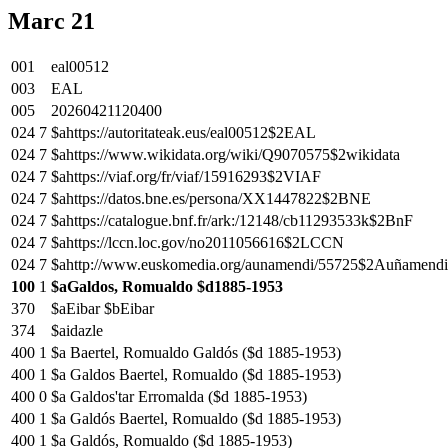
Marc 21
001
eal00512
003
EAL
005
20260421120400
024
7
$ahttps://autoritateak.eus/eal00512$2EAL
024
7
$ahttps://www.wikidata.org/wiki/Q9070575$2wikidata
024
7
$ahttps://viaf.org/fr/viaf/15916293$2VIAF
024
7
$ahttps://datos.bne.es/persona/XX1447822$2BNE
024
7
$ahttps://catalogue.bnf.fr/ark:/12148/cb11293533k$2BnF
024
7
$ahttps://lccn.loc.gov/no2011056616$2LCCN
024
7
$ahttp://www.euskomedia.org/aunamendi/55725$2Auñamendi
100
1
$aGaldos, Romualdo $d1885-1953
370
$aEibar $bEibar
374
$aidazle
400
1
$a Baertel, Romualdo Galdós ($d 1885-1953)
400
1
$a Galdos Baertel, Romualdo ($d 1885-1953)
400
0
$a Galdos'tar Erromalda ($d 1885-1953)
400
1
$a Galdós Baertel, Romualdo ($d 1885-1953)
400
1
$a Galdós, Romualdo ($d 1885-1953)