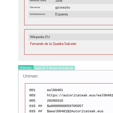
1936
Heriotza urtea
gizonezko
Generoa
Espainia
heritartasuna
Wikipedia EU
Fernando de la Quadra-Salcedo
Unimarc
marc21
Beste formatuak
Unimarc
001
eal00481
003
https://autoritateak.eus/eal0048
005
20260316
010
##
$a0000000059705057
033
##
$aeal00481$2Autoritateak.eus