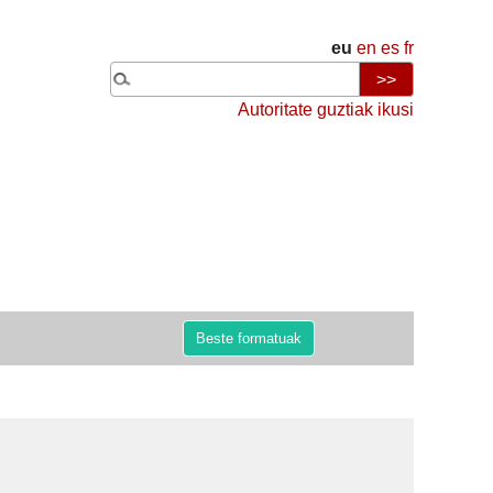
eu
en
es
fr
Autoritate guztiak ikusi
Beste formatuak