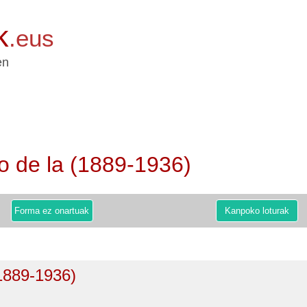
k
.eus
en
 de la (1889-1936)
Forma ez onartuak
Kanpoko loturak
1889-1936)