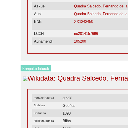
Azkue
Quadra Salcedo, Fernando de la
Aubi
Quadra Salcedo, Fernando de la
BNE
XX1242450
LCCN
no2014157696
Auñamendi
105200
Kanpoko loturak
Wikidata: Quadra Salcedo, Ferna
gizaki
honako hau da
Gueñes
Sorlekua
1890
Sorturtea
Bilbo
Heriotza gunea