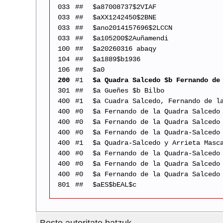
033
##
$a87008737$2VIAF
033
##
$aXX1242450$2BNE
033
##
$ano2014157696$2LCCN
033
##
$a105200$2Auñamendi
100
##
$a20260316 abaqy
104
##
$a1889$b1936
106
##
$a0
200
#1
$a Quadra Salcedo $b Fernando de
301
##
$a Gueñes $b Bilbo
400
#1
$a Cuadra Salcedo, Fernando de l
400
#0
$a Fernando de la Quadra Salcedo
400
#0
$a Fernando de la Quadra Salcedo
400
#0
$a Fernando de la Quadra-Salcedo
400
#1
$a Quadra-Salcedo y Arrieta Masc
400
#0
$a Fernando de la Quadra-Salcedo
400
#0
$a Fernando de la Quadra Salcedo
400
#0
$a Fernando de la Quadra Salcedo
801
##
$aES$bEAL$c
Beste autoritate batzuk