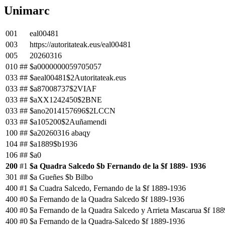
Unimarc
001
eal00481
003
https://autoritateak.eus/eal00481
005
20260316
010
##
$a0000000059705057
033
##
$aeal00481$2Autoritateak.eus
033
##
$a87008737$2VIAF
033
##
$aXX1242450$2BNE
033
##
$ano2014157696$2LCCN
033
##
$a105200$2Auñamendi
100
##
$a20260316 abaqy
104
##
$a1889$b1936
106
##
$a0
200
#1
$a Quadra Salcedo $b Fernando de la $f 1889- 1936
301
##
$a Gueñes $b Bilbo
400
#1
$a Cuadra Salcedo, Fernando de la $f 1889-1936
400
#0
$a Fernando de la Quadra Salcedo $f 1889-1936
400
#0
$a Fernando de la Quadra Salcedo y Arrieta Mascarua $f 18
400
#0
$a Fernando de la Quadra-Salcedo $f 1889-1936