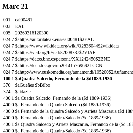
Marc 21
001
eal00481
003
EAL
005
20260316120300
024
7
$ahttps://autoritateak.eus/eal00481$2EAL
024
7
$ahttps://www.wikidata.org/wiki/Q2836044$2wikidata
024
7
$ahttps://viaf.org/fr/viaf/87008737$2VIAF
024
7
$ahttps://datos.bne.es/persona/XX1242450$2BNE
024
7
$ahttps://lccn.loc.gov/no2014157696$2LCCN
024
7
$ahttp://www.euskomedia.org/aunamendi/105200$2Auñamen
100
1
$aQuadra Salcedo, Fernando de la $d1889-1936
370
$aGueñes $bBilbo
374
$aidazle
400
1
$a Cuadra Salcedo, Fernando de la ($d 1889-1936)
400
0
$a Fernando de la Quadra Salcedo ($d 1889-1936)
400
0
$a Fernando de la Quadra Salcedo y Arrieta Mascarua ($d 18
400
0
$a Fernando de la Quadra-Salcedo ($d 1889-1936)
400
1
$a Quadra-Salcedo y Arrieta Mascarua, Fernando de la ($d 18
400
0
$a Fernando de la Quadra-Salcedo ($d 1889-1936)