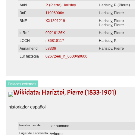
Aubi
P. (Pierre) Haristoy
Haristoy, P. (Pierre)
BnF
11906906v
Haristoy, Pierre
BNE
XX1301219
Haristoy, Pierre
Haristoy, Pierre.
idRef
09216126X
Haristoy, Pierre
LCCN
n86818117
Haristoy, P.
Auñamendi
58336
Haristoy, Pierre
Lur hiztegia
02672/eu_h_0600/h0600
Enlaces externos
Wikidata: Hariztoi, Pierre (1833-1901)
historiador español
honako hau da
ser humano
Lugar de nacimiento
Ayherre