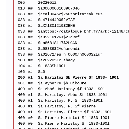
005
20220512
010
##
$a0000000108967046
033
##
$aeal00452$2Autoritateak.eus
033
##
$a47144490$2VIAF
033
##
$aXX1301219$2BNE
033
##
$ahttps://catalogue.bnf.fr/ark:/12148/c
033
##
$a09216126X$2IdRef
033
##
$an86818117$2LCCN
033
##
$a58336$2Auñamendi
033
##
$a02672/eu_h_0600/h0600$2Lur
100
##
$a20220512 abaqy
104
##
$a1833$b1901
106
##
$a0
200
#1
$a Hariztoi $b Pierre $f 1833- 1901
301
##
$a Ayherre $b Ciboure
400
#0
$a Abbé Haristoy $f 1833-1901
400
#1
$a Haristoy, Abbé $f 1833-1901
400
#1
$a Haristoy, P. $f 1833-1901
400
#1
$a Haristoy, P. $f Pierre
400
#1
$a Haristoy, Pierre $f 1833-1901
400
#0
$a Pierre Haristoi $f 1833-1901
400
#0
$a Pierre Haristoy $f 1833-1901