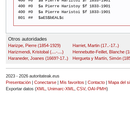
400
#0
$a Pierre Hariztoi $f 1833-1901
400
#0
$a Pierre Haristoy $f 1833-1901
400
#0
$a Pierre Haristoi $f 1833-1901
801
##
$aES$bEAL$c
Otros autoridades
Harizpe, Pierre (1854-1929)
Harriet, Martin (17..-17..)
Harizmendi, Kristobal (....-....)
Hennebutte-Feillet, Blanche (
Haraneder, Joanes (1669?-17..)
Hergueta y Martín, Simón (18
2023 - 2026 autoritateak.eus
Presentación
|
Conectarse
|
Mis favoritos
|
Contacto
|
Mapa del si
Exportar datos (
XML
,
Unimarc-XML
,
CSV
,
OAI-PMH
)