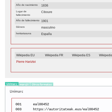
Año de nacimiento
1836
Lugar de
Ciboure
fallecimiento
Año de fallecimiento
1901
Género
masculino
heritartasuna
España
Wikipedia EU
Wikipedia FR
Wikipedia ES
Wikipedi
Pierre Hariztoi
Unimarc
marc21
Otros formatos
Unimarc
001
eal00452
003
https://autoritateak.eus/eal00452