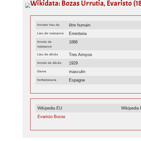
Wikidata: Bozas Urrutia, Evaristo (1
être humain
honako hau da
Errenteria
Lieu de naissance
1886
Année de
naissance
Tres Arroyos
Lieu de décès
1929
Année de décès
masculin
Genre
Espagne
heritartasuna
Wikipedia EU
Wikipedia
Evaristo Bozas