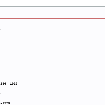
9
1886- 1929
9
6-1929