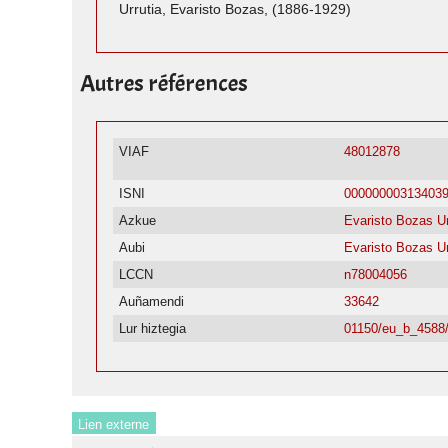
Urrutia, Evaristo Bozas, (1886-1929)
Autres références
VIAF
48012878
ISNI
00000000313403
Azkue
Evaristo Bozas Ur
Aubi
Evaristo Bozas Ur
LCCN
n78004056
Auñamendi
33642
Lur hiztegia
01150/eu_b_4588
Lien externe