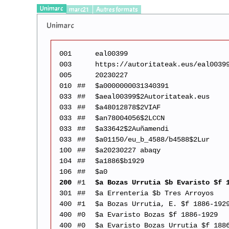
Unimarc
marc21
Autres formats
Unimarc
001
eal00399
003
https://autoritateak.eus/eal0039
005
20230227
010
##
$a0000000031340391
033
##
$aeal00399$2Autoritateak.eus
033
##
$a48012878$2VIAF
033
##
$an78004056$2LCCN
033
##
$a33642$2Auñamendi
033
##
$a01150/eu_b_4588/b4588$2Lur
100
##
$a20230227 abaqy
104
##
$a1886$b1929
106
##
$a0
200
#1
$a Bozas Urrutia $b Evaristo $f 
301
##
$a Errenteria $b Tres Arroyos
400
#1
$a Bozas Urrutia, E. $f 1886-192
400
#0
$a Evaristo Bozas $f 1886-1929
400
#0
$a Evaristo Bozas Urrutia $f 188