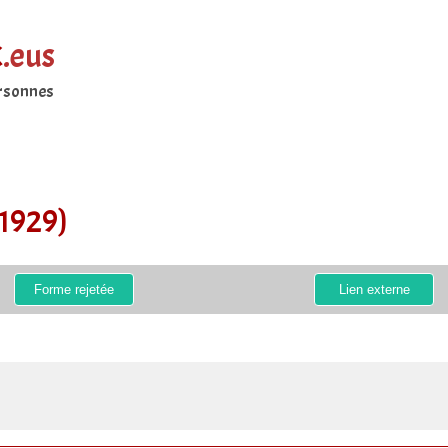
k
.eus
ersonnes
-1929)
Forme rejetée
Lien externe