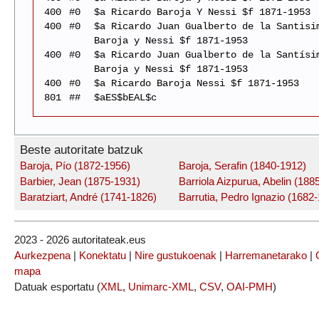
400
#0
$a Ricardo Baroja Y Nessi $f 1871-1953
400
#0
$a Ricardo Juan Gualberto de la Santisi
Baroja y Nessi $f 1871-1953
400
#0
$a Ricardo Juan Gualberto de la Santísi
Baroja y Nessi $f 1871-1953
400
#0
$a Ricardo Baroja Nessi $f 1871-1953
801
##
$aES$bEAL$c
Beste autoritate batzuk
Baroja, Pío (1872-1956)
Baroja, Serafin (1840-1912)
Barbier, Jean (1875-1931)
Barriola Aizpurua, Abelin (188
Baratziart, André (1741-1826)
Barrutia, Pedro Ignazio (1682
2023 - 2026 autoritateak.eus
Aurkezpena
|
Konektatu
|
Nire gustukoenak
|
Harremanetarako
|
mapa
Datuak esportatu (
XML
,
Unimarc-XML
,
CSV
,
OAI-PMH
)