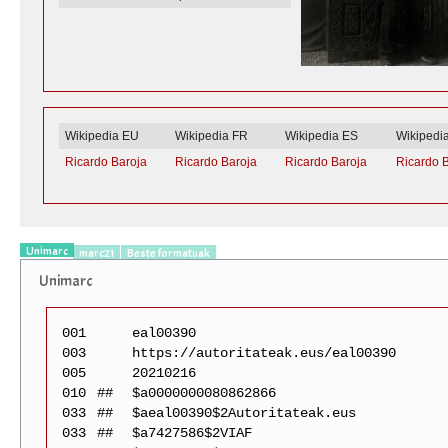
Wikipedia EU
Wikipedia FR
Wikipedia ES
Wikipedi
Ricardo Baroja
Ricardo Baroja
Ricardo Baroja
Ricardo 
Unimarc
marc21
Beste formatuak
Unimarc
001
eal00390
003
https://autoritateak.eus/eal00390
005
20210216
010
##
$a0000000080862866
033
##
$aeal00390$2Autoritateak.eus
033
##
$a7427586$2VIAF