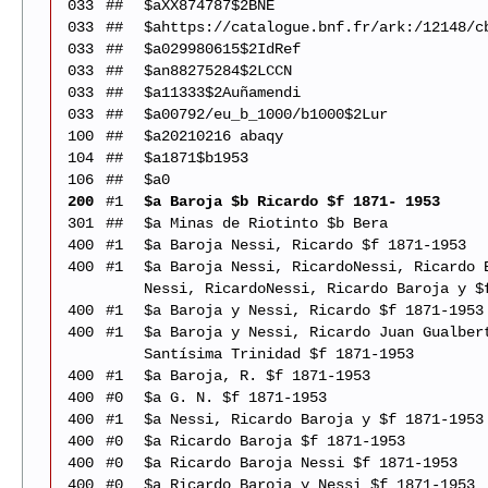
033
##
$aXX874787$2BNE
033
##
$ahttps://catalogue.bnf.fr/ark:/12148/c
033
##
$a029980615$2IdRef
033
##
$an88275284$2LCCN
033
##
$a11333$2Auñamendi
033
##
$a00792/eu_b_1000/b1000$2Lur
100
##
$a20210216 abaqy
104
##
$a1871$b1953
106
##
$a0
200
#1
$a Baroja $b Ricardo $f 1871- 1953
301
##
$a Minas de Riotinto $b Bera
400
#1
$a Baroja Nessi, Ricardo $f 1871-1953
400
#1
$a Baroja Nessi, RicardoNessi, Ricardo 
Nessi, RicardoNessi, Ricardo Baroja y $
400
#1
$a Baroja y Nessi, Ricardo $f 1871-1953
400
#1
$a Baroja y Nessi, Ricardo Juan Gualber
Santísima Trinidad $f 1871-1953
400
#1
$a Baroja, R. $f 1871-1953
400
#0
$a G. N. $f 1871-1953
400
#1
$a Nessi, Ricardo Baroja y $f 1871-1953
400
#0
$a Ricardo Baroja $f 1871-1953
400
#0
$a Ricardo Baroja Nessi $f 1871-1953
400
#0
$a Ricardo Baroja y Nessi $f 1871-1953