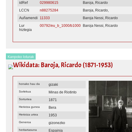
idRef
029980615
Baroja, Ricardo
LCCN
n88275284
Baroja, Ricardo,
Auñamendi
11333
Baroja Nessi, Ricardo
Lur
00792/eu_b_1000/b1000
Baroja Nessi, Ricardo
hiztegia
Kanpoko loturak
Wikidata: Baroja, Ricardo (1871-1953)
honako hau da
gizaki
Sorlekua
Minas de Riotinto
Sorturtea
1871
Heriotza gunea
Bera
Heriotza urtea
1953
Generoa
gizonezko
heritartasuna
Espainia