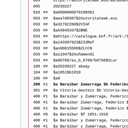
003
https://autoritateak.eus/eal0038
005
20230227
010
##
$a0000000078198361
033
##
$aeal00387$2Autoritateak.eus
033
##
$a32782260$2VIAF
033
##
$aXX845337$2BNE
033
##
$ahttps://catalogue.bnf.fr/ark:/
033
##
$a143397923$2IdRef
033
##
$an90615506$2LCCN
033
##
$a11047$2Auñamendi
033
##
$a00768/eu_b_0768/b0768$2Lur
100
##
$a20230227 abaqy
104
##
$a1851$b1918
106
##
$a0
200
#1
$a Baraibar Zumarraga $b Federik
301
##
$a Vitoria-Gasteiz $b Vitoria-Ga
400
#1
$a Baraibar y Zumárraga, Federic
400
#1
$a Baraibar Zumarraga, Federico 
400
#1
$a Baraibar Zumárraga, Federico 
400
#0
$a Baráibar $f 1851-1918
400
#1
$a Baráibar y Zumárraga, Federic
400
#1
$a Baráibar y Zumárraga, Federic