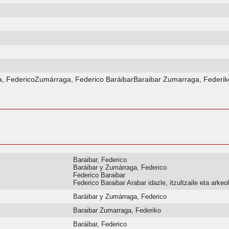
, FedericoZumárraga, Federico BaráibarBaraibar Zumarraga, Federik
Baraibar, Federico
Baráibar y Zumárraga, Federico
Federico Baraibar
Federico Baraibar Arabar idazle, itzultzaile eta arke
Baráibar y Zumárraga, Federico
Baraibar Zumarraga, Federiko
Baráibar, Federico