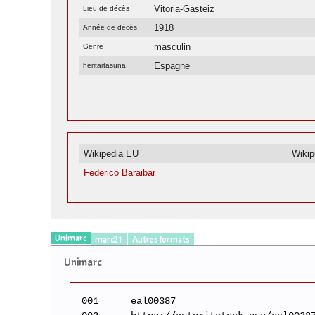
Vitoria-Gasteiz
Lieu de décès
1918
Année de décès
masculin
Genre
Espagne
heritartasuna
Wikipedia EU
Wikip
Federico Baraibar
Unimarc
marc21
Autres formats
Unimarc
001
eal00387