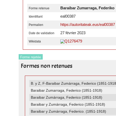
Baraibar Zumarraga, Federiko
Forme retenue
eal00387
Identifiant
https://autoritateak.eus/eal00387
Permalien
27 février 2023
Date de validation
Q1276479
Wikidata
Forme rejetée
Formes non retenues
B. y Z, F-Baraibar Zumárraga, Federico (1851-1918
Baraibar Zumarraga, Federico (1851-1918)
Baraibar Zumárraga, Federico (1851-1918)
Baraibar y Zumárraga, Federico (1851-1918)
Baraibar y Zumárraga, Federico. (1851-1918)