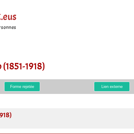
k
.eus
ersonnes
 (1851-1918)
Forme rejetée
Lien externe
918)