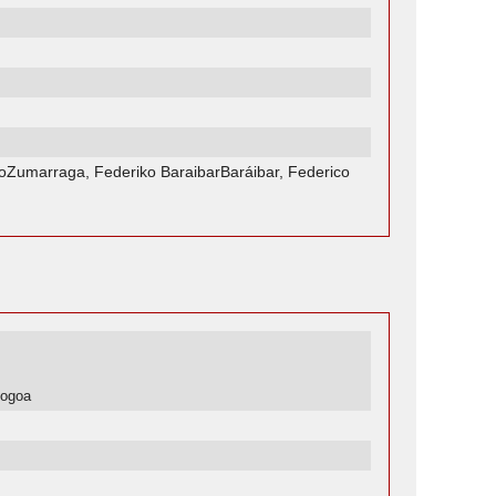
oZumarraga, Federiko BaraibarBaráibar, Federico
ologoa