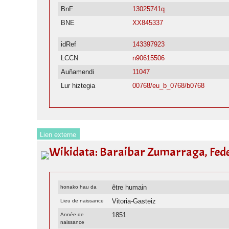
BnF
13025741q
BNE
XX845337
idRef
143397923
LCCN
n90615506
Auñamendi
11047
Lur hiztegia
00768/eu_b_0768/b0768
Lien externe
Wikidata: Baraibar Zumarraga, Fede
être humain
honako hau da
Vitoria-Gasteiz
Lieu de naissance
1851
Année de
naissance