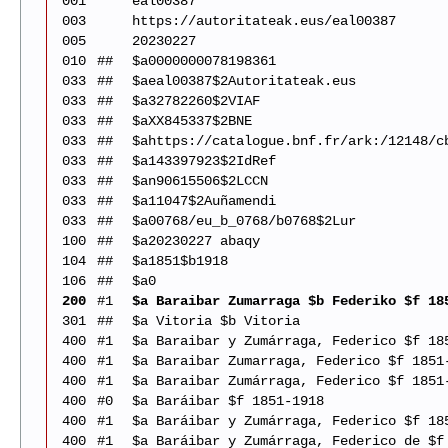
001
eal00387
003
https://autoritateak.eus/eal00387
005
20230227
010
##
$a0000000078198361
033
##
$aeal00387$2Autoritateak.eus
033
##
$a32782260$2VIAF
033
##
$aXX845337$2BNE
033
##
$ahttps://catalogue.bnf.fr/ark:/12148/c
033
##
$a143397923$2IdRef
033
##
$an90615506$2LCCN
033
##
$a11047$2Auñamendi
033
##
$a00768/eu_b_0768/b0768$2Lur
100
##
$a20230227 abaqy
104
##
$a1851$b1918
106
##
$a0
200
#1
$a Baraibar Zumarraga $b Federiko $f 18
301
##
$a Vitoria $b Vitoria
400
#1
$a Baraibar y Zumárraga, Federico $f 18
400
#1
$a Baraibar Zumarraga, Federico $f 1851
400
#1
$a Baraibar Zumárraga, Federico $f 1851
400
#0
$a Baráibar $f 1851-1918
400
#1
$a Baráibar y Zumárraga, Federico $f 18
400
#1
$a Baráibar y Zumárraga, Federico de $f