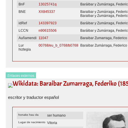
BnF
13025741q
Baráibar y Zumárraga, Federi
BNE
XX845337
Baraibar y Zumárraga, Federi
Baraibar y Zumárraga, Federic
idRef
143397923
Baráibar y Zumárraga, Federi
LCCN
n90615506
Baráibar y Zumárraga, Federic
Auñamendi
11047
Baraibar Zumarraga, Federico
Lur
00768/eu_b_0768/b0768
Baraibar Zumárraga, Federico
hiztegia
Enlaces externos
Wikidata: Baraibar Zumarraga, Federiko (18
escritor y traductor español
honako hau da
ser humano
Lugar de nacimiento
Vitoria