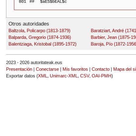
801
##
$aES$bEAL$c
Otros autoridades
Baltzola, Policarpo (1813-1879)
Baratziart, André (174
Balparda, Gregorio (1874-1936)
Barbier, Jean (1875-19
Balentziaga, Kristobal (1895-1972)
Baroja, Pío (1872-1956
2023 - 2026 autoritateak.eus
Presentación
|
Conectarse
|
Mis favoritos
|
Contacto
|
Mapa del si
Exportar datos (
XML
,
Unimarc-XML
,
CSV
,
OAI-PMH
)