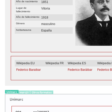
Año de nacimiento
1851
Lugar de
Vitoria
fallecimiento
Año de fallecimiento
1918
Género
masculino
heritartasuna
España
Wikipedia EU
Wikipedia FR
Wikipedia ES
Wikipedia
Federico Baraibar
Federico Baráibar
Federico B
Unimarc
marc21
Otros formatos
Unimarc