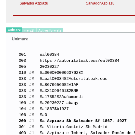
Salvador Azpiazu
Salvador Azpiazu
Unimarc
marc21
Autres formats
Unimarc
001
eal00384
003
https://autoritateak.eus/eal00384
005
20230227
010
##
$a000000006637628X
033
##
$aeal00384$2Autoritateak.eus
033
##
$a86766566$2VIAF
033
##
$aXX1099461$2BNE
033
##
$a17352$2Auñamendi
100
##
$a20230227 abaqy
104
##
$a1867$b1927
106
##
$a0
200
#1
$a Azpiazu $b Salvador $f 1867- 1927
301
##
$a Vitoria-Gasteiz $b Madrid
400
#1
$a Azpiazu e Imbert, Salvador Román de 