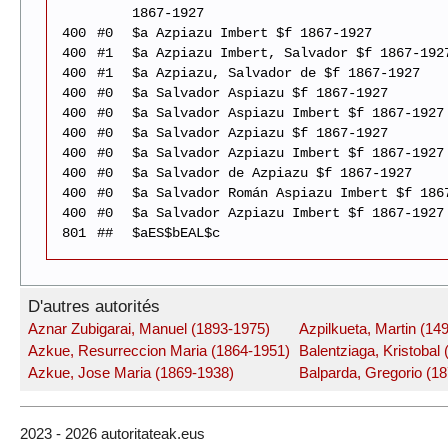
1867-1927
400
#0
$a Azpiazu Imbert $f 1867-1927
400
#1
$a Azpiazu Imbert, Salvador $f 1867-192
400
#1
$a Azpiazu, Salvador de $f 1867-1927
400
#0
$a Salvador Aspiazu $f 1867-1927
400
#0
$a Salvador Aspiazu Imbert $f 1867-1927
400
#0
$a Salvador Azpiazu $f 1867-1927
400
#0
$a Salvador Azpiazu Imbert $f 1867-1927
400
#0
$a Salvador de Azpiazu $f 1867-1927
400
#0
$a Salvador Román Aspiazu Imbert $f 186
400
#0
$a Salvador Azpiazu Imbert $f 1867-1927
801
##
$aES$bEAL$c
D'autres autorités
Aznar Zubigarai, Manuel (1893-1975)
Azpilkueta, Martin (14
Azkue, Resurreccion Maria (1864-1951)
Balentziaga, Kristobal
Azkue, Jose Maria (1869-1938)
Balparda, Gregorio (1
2023 - 2026 autoritateak.eus