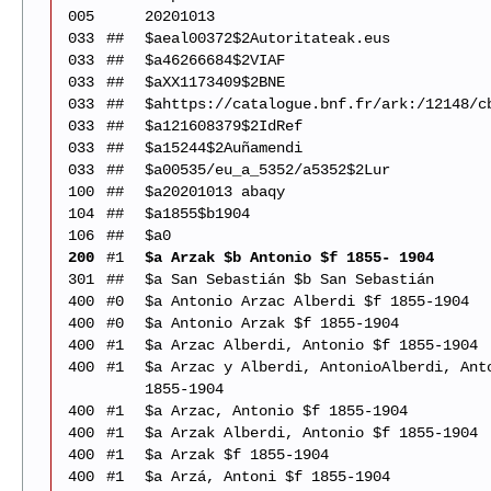
005
20201013
033
##
$aeal00372$2Autoritateak.eus
033
##
$a46266684$2VIAF
033
##
$aXX1173409$2BNE
033
##
$ahttps://catalogue.bnf.fr/ark:/12148/c
033
##
$a121608379$2IdRef
033
##
$a15244$2Auñamendi
033
##
$a00535/eu_a_5352/a5352$2Lur
100
##
$a20201013 abaqy
104
##
$a1855$b1904
106
##
$a0
200
#1
$a Arzak $b Antonio $f 1855- 1904
301
##
$a San Sebastián $b San Sebastián
400
#0
$a Antonio Arzac Alberdi $f 1855-1904
400
#0
$a Antonio Arzak $f 1855-1904
400
#1
$a Arzac Alberdi, Antonio $f 1855-1904
400
#1
$a Arzac y Alberdi, AntonioAlberdi, Ant
1855-1904
400
#1
$a Arzac, Antonio $f 1855-1904
400
#1
$a Arzak Alberdi, Antonio $f 1855-1904
400
#1
$a Arzak $f 1855-1904
400
#1
$a Arzá, Antoni $f 1855-1904