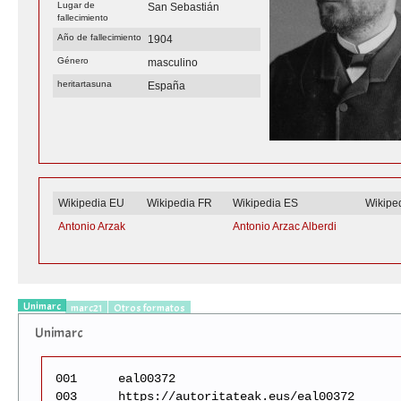
Lugar de
San Sebastián
fallecimiento
Año de fallecimiento
1904
Género
masculino
heritartasuna
España
Wikipedia EU
Wikipedia FR
Wikipedia ES
Wikipe
Antonio Arzak
Antonio Arzac Alberdi
Unimarc
marc21
Otros formatos
Unimarc
001
eal00372
003
https://autoritateak.eus/eal00372