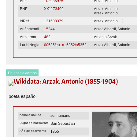
BnF
102986975
Arzac, Antonio
BNE
XX1173409
Arzak, Antonio
Arzak, Antonio.
idRef
121608379
Arzak, Antonio ....)
Auñamendi
15244
Arzac Alberdi, Antonio
Armiarma
482
Antonio Arzak
Lur hiztegia
00535/eu_a_5352/a5352
Arzak Alberdi, Antonio
Enlaces externos
Wikidata: Arzak, Antonio (1855-1904)
poeta español
honako hau da
ser humano
Lugar de nacimiento
San Sebastián
Año de nacimiento
1855