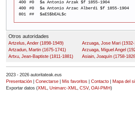
400
#0
$a Antonio Arzak $f 1855-1904
400
#0
$a Antonio Arzac Alberdi $f 1855-1904
801
##
$aES$bEAL$c
Otros autoridades
Artzelus, Ander (1898-1949)
Arzuaga, Jose Mari (1932-
Artzadun, Martin (1675-1741)
Arzuaga, Miguel Angel (19
Artxu, Jean-Baptiste (1811-1881)
Asiain, Joaquín (1758-1828
2023 - 2026 autoritateak.eus
Presentación
|
Conectarse
|
Mis favoritos
|
Contacto
|
Mapa del si
Exportar datos (
XML
,
Unimarc-XML
,
CSV
,
OAI-PMH
)