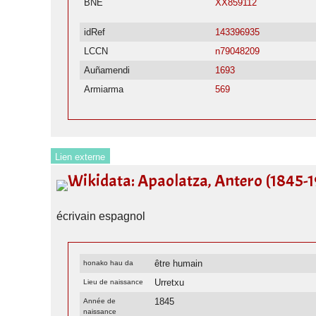
BNE
XX859112
idRef
143396935
LCCN
n79048209
Auñamendi
1693
Armiarma
569
Lien externe
Wikidata: Apaolatza, Antero (1845-
écrivain espagnol
être humain
honako hau da
Urretxu
Lieu de naissance
1845
Année de
naissance