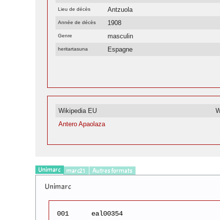
Antzuola
Lieu de décès
1908
Année de décès
masculin
Genre
Espagne
heritartasuna
Wikipedia EU
W
Antero Apaolaza
Unimarc
marc21
Autres formats
Unimarc
001
eal00354