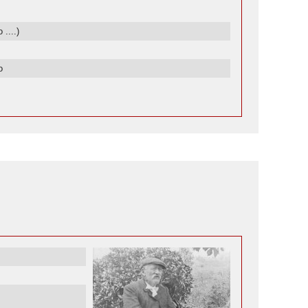
....)
o