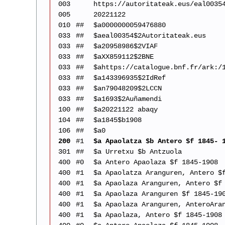
003
https://autoritateak.eus/eal0035
005
20221122
010
##
$a0000000059476880
033
##
$aeal00354$2Autoritateak.eus
033
##
$a20958986$2VIAF
033
##
$aXX859112$2BNE
033
##
$ahttps://catalogue.bnf.fr/ark:/
033
##
$a143396935$2IdRef
033
##
$an79048209$2LCCN
033
##
$a1693$2Auñamendi
100
##
$a20221122 abaqy
104
##
$a1845$b1908
106
##
$a0
200
#1
$a Apaolatza $b Antero $f 1845- 
301
##
$a Urretxu $b Antzuola
400
#0
$a Antero Apaolaza $f 1845-1908
400
#1
$a Apaolatza Aranguren, Antero $
400
#1
$a Apaolaza Aranguren, Antero $f
400
#1
$a Apaolaza Aranguren $f 1845-19
400
#1
$a Apaolaza Aranguren, AnteroAra
400
#1
$a Apaolaza, Antero $f 1845-1908