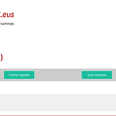
k
.eus
ersonnes
)
Forme rejetée
Lien externe