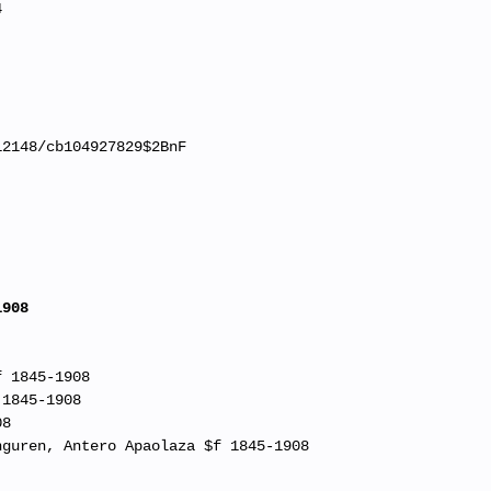
4
12148/cb104927829$2BnF
1908
f 1845-1908
 1845-1908
08
nguren, Antero Apaolaza $f 1845-1908