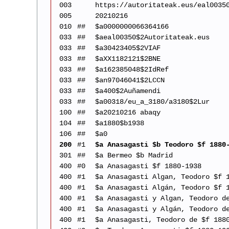
003
https://autoritateak.eus/eal0035
005
20210216
010
##
$a0000000066364166
033
##
$aeal00350$2Autoritateak.eus
033
##
$a30423405$2VIAF
033
##
$aXX1182121$2BNE
033
##
$a162385048$2IdRef
033
##
$an97046041$2LCCN
033
##
$a400$2Auñamendi
033
##
$a00318/eu_a_3180/a3180$2Lur
100
##
$a20210216 abaqy
104
##
$a1880$b1938
106
##
$a0
200
#1
$a Anasagasti $b Teodoro $f 1880
301
##
$a Bermeo $b Madrid
400
#0
$a Anasagasti $f 1880-1938
400
#1
$a Anasagasti Algan, Teodoro $f 
400
#1
$a Anasagasti Algán, Teodoro $f 
400
#1
$a Anasagasti y Algan, Teodoro d
400
#1
$a Anasagasti y Algán, Teodoro d
400
#1
$a Anasagasti, Teodoro de $f 188