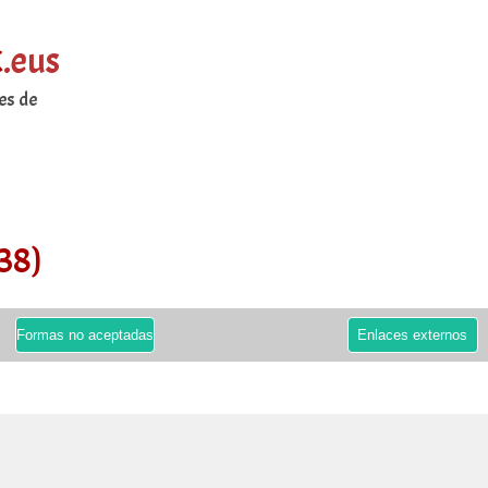
k
.eus
es de
38)
Formas no aceptadas
Enlaces externos