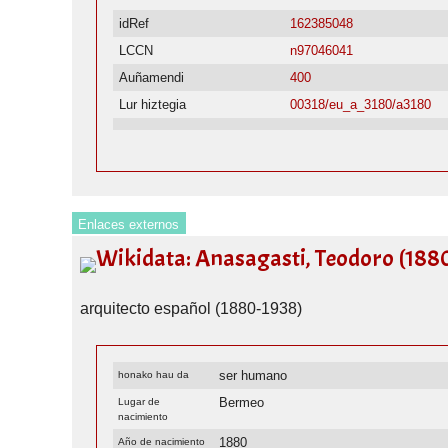
idRef
162385048
LCCN
n97046041
Auñamendi
400
Lur hiztegia
00318/eu_a_3180/a3180
Enlaces externos
Wikidata: Anasagasti, Teodoro (188
arquitecto español (1880-1938)
ser humano
honako hau da
Bermeo
Lugar de
nacimiento
1880
Año de nacimiento