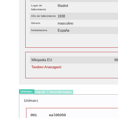
Madrid
Lugar de
fallecimiento
1938
Año de fallecimiento
masculino
Género
España
heritartasuna
Wikipedia EU
Wi
Teodoro Anasagasti
Unimarc
marc21
Otros formatos
Unimarc
001
eal00350