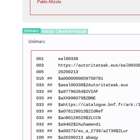
Pablo Altzola
Unimarc
marc21
Beste formatuak
Unimarc
001
eal00338
003
https://autoritateak.eus/eal0033
005
20200213
010
##
$a0000000059758781
033
##
$aeal00338$2Autoritateak.eus
033
##
$a87796264$2VIAF
033
##
$aXX898079$2BNE
033
##
$ahttps://catalogue.bnf.fr/ark:/
033
##
$a078128013$2IdRef
033
##
$an80128529$2LCCN
033
##
$a9402$2Auñamendi
033
##
$a00273/eu_a_2739/a2739$2Lur
100
##
$a20200213 abaqy