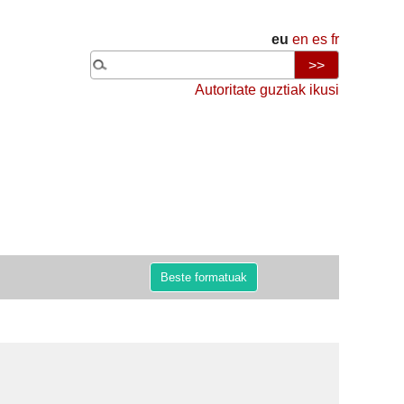
eu
en
es
fr
Autoritate guztiak ikusi
Beste formatuak