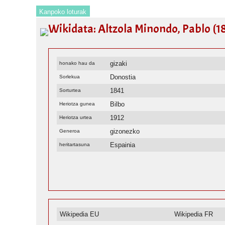
Kanpoko loturak
Wikidata: Altzola Minondo, Pablo (1
gizaki
honako hau da
Donostia
Sorlekua
1841
Sorturtea
Bilbo
Heriotza gunea
1912
Heriotza urtea
gizonezko
Generoa
Espainia
heritartasuna
Wikipedia EU
Wikipedia FR