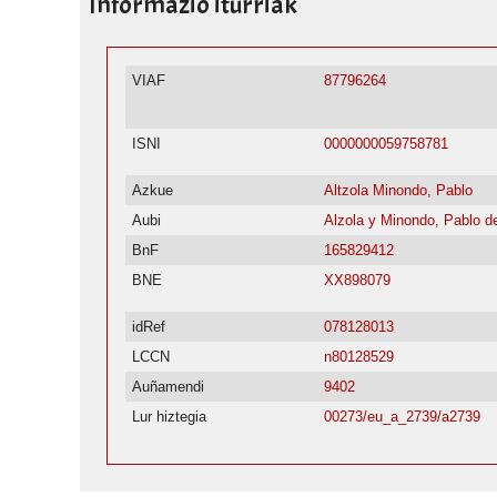
Informazio iturriak
VIAF
87796264
ISNI
0000000059758781
Azkue
Altzola Minondo, Pablo
Aubi
Alzola y Minondo, Pablo d
BnF
165829412
BNE
XX898079
idRef
078128013
LCCN
n80128529
Auñamendi
9402
Lur hiztegia
00273/eu_a_2739/a2739