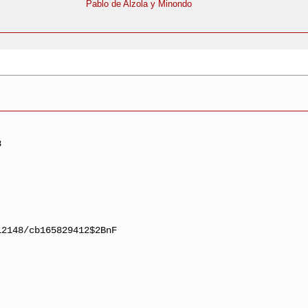
Pablo de Alzola y Minondo
8
12148/cb165829412$2BnF