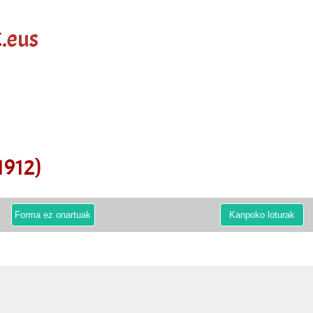
k
.eus
1912)
Forma ez onartuak
Kanpoko loturak