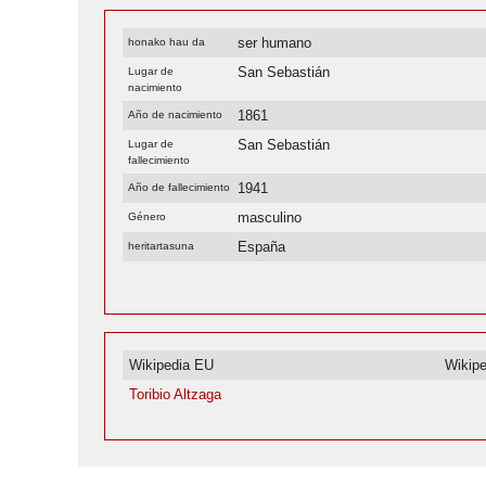
ser humano
honako hau da
San Sebastián
Lugar de
nacimiento
1861
Año de nacimiento
San Sebastián
Lugar de
fallecimiento
1941
Año de fallecimiento
masculino
Género
España
heritartasuna
Wikipedia EU
Wikip
Toribio Altzaga