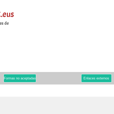
k
.eus
es de
Formas no aceptadas
Enlaces externos