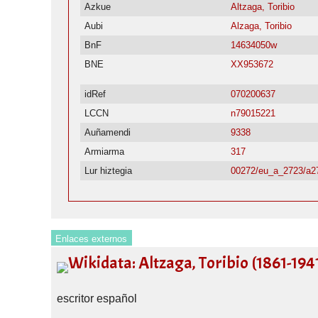
Azkue
Altzaga, Toribio
Aubi
Alzaga, Toribio
BnF
14634050w
BNE
XX953672
idRef
070200637
LCCN
n79015221
Auñamendi
9338
Armiarma
317
Lur hiztegia
00272/eu_a_2723/a2
Enlaces externos
Wikidata: Altzaga, Toribio (1861-194
escritor español