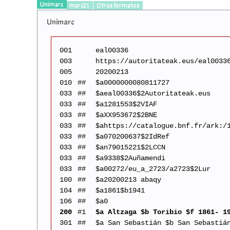
Unimarc
marc21
Otros formatos
Unimarc
001
eal00336
003
https://autoritateak.eus/eal0033
005
20200213
010
##
$a0000000080811727
033
##
$aeal00336$2Autoritateak.eus
033
##
$a1281553$2VIAF
033
##
$aXX953672$2BNE
033
##
$ahttps://catalogue.bnf.fr/ark:/
033
##
$a070200637$2IdRef
033
##
$an79015221$2LCCN
033
##
$a9338$2Auñamendi
033
##
$a00272/eu_a_2723/a2723$2Lur
100
##
$a20200213 abaqy
104
##
$a1861$b1941
106
##
$a0
200
#1
$a Altzaga $b Toribio $f 1861- 1
301
##
$a San Sebastián $b San Sebastiá