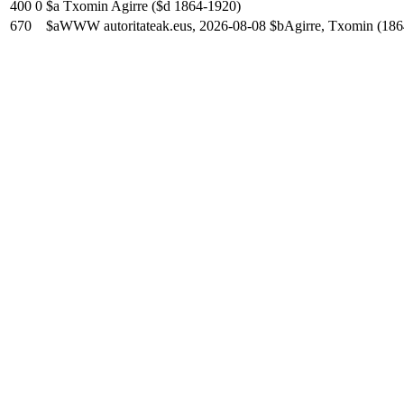
400
0
$a Txomin Agirre ($d 1864-1920)
670
$aWWW autoritateak.eus, 2026-08-08 $bAgirre, Txomin (186