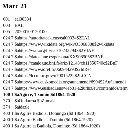
Marc 21
001
eal00334
003
EAL
005
20200109120100
024
7
$ahttps://autoritateak.eus/eal00334$2EAL
024
7
$ahttps://www.wikidata.org/wiki/Q3068808$2wikidata
024
7
$ahttps://viaf.org/fr/viaf/102322943$2VIAF
024
7
$ahttps://datos.bne.es/persona/XX908905$2BNE
024
7
$ahttps://catalogue.bnf.fr/ark:/12148/cb11550740c$2BnF
024
7
$ahttps://www.idref.fr/060944293$2IdRef
024
7
$ahttps://lccn.loc.gov/n79015222$2LCCN
024
7
$ahttp://www.euskomedia.org/aunamendi/6994$2Auñamendi
024
7
$ahttps://www.euskadi.eus/web01-a2lurhiz/eu/contenidos/te
100
1
$aAgirre, Txomin $d1864-1920
370
$aOndarroa $bZumaia
374
$aidazle
400
1
$a Agirre Badiola, Domingo ($d 1864-1920)
400
1
$a Agirre Badiola, Txomin ($d 1864-1920)
400
1
$a Agirre ta Badiola, Domingo ($d 1864-1920)