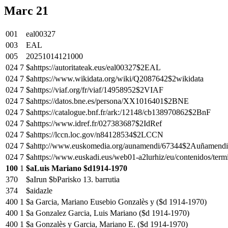
Marc 21
001
eal00327
003
EAL
005
20251014121000
024
7
$ahttps://autoritateak.eus/eal00327$2EAL
024
7
$ahttps://www.wikidata.org/wiki/Q2087642$2wikidata
024
7
$ahttps://viaf.org/fr/viaf/14958952$2VIAF
024
7
$ahttps://datos.bne.es/persona/XX1016401$2BNE
024
7
$ahttps://catalogue.bnf.fr/ark:/12148/cb138970862$2BnF
024
7
$ahttps://www.idref.fr/027383687$2IdRef
024
7
$ahttps://lccn.loc.gov/n84128534$2LCCN
024
7
$ahttp://www.euskomedia.org/aunamendi/67344$2Auñamendi
024
7
$ahttps://www.euskadi.eus/web01-a2lurhiz/eu/contenidos/ter
100
1
$aLuis Mariano $d1914-1970
370
$aIrun $bParisko 13. barrutia
374
$aidazle
400
1
$a Garcia, Mariano Eusebio Gonzalès y ($d 1914-1970)
400
1
$a Gonzalez Garcia, Luis Mariano ($d 1914-1970)
400
1
$a Gonzalès y Garcia, Mariano E. ($d 1914-1970)