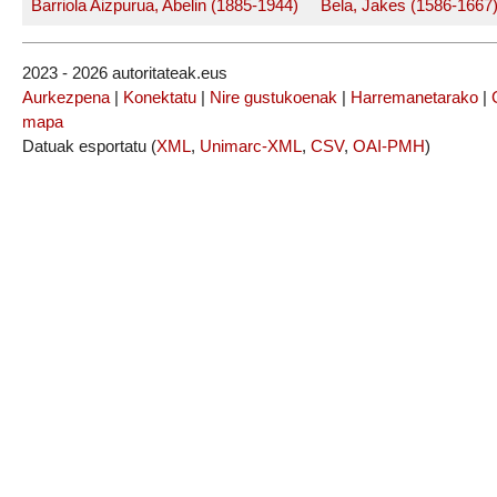
Barriola Aizpurua, Abelin (1885-1944)
Bela, Jakes (1586-1667
2023 - 2026 autoritateak.eus
Aurkezpena
|
Konektatu
|
Nire gustukoenak
|
Harremanetarako
|
mapa
Datuak esportatu (
XML
,
Unimarc-XML
,
CSV
,
OAI-PMH
)