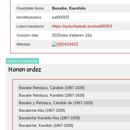
Basabe, Kandido
Onartutako forma
eal00303
Identifikatzailea
https://autoritateak.eus/eal00303
Lotura iraunkorra
2025eko irailaren 16a
Onarpen data
Q81619422
Wikidata
Forma ez onartuak
Honen ordez
Basabe Retolaza, Cándido (1867-1928)
Basabe Retolaza, Kandido (1867-1928)
Basabe y Retolaza, Cándido de (1867-1928)
Basabe'tar Aba (1867-1928)
Basabe'tar Kandido Aita (1867-1928)
Basabe'tar, Kandido (1867-1928)