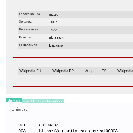
honako hau da
gizaki
Sorturtea
1867
Heriotza urtea
1928
Generoa
gizonezko
heritartasuna
Espainia
Wikipedia EU
Wikipedia FR
Wikipedia ES
Wikipedi
Unimarc
marc21
Beste formatuak
Unimarc
001
eal00303
003
https://autoritateak.eus/eal00303