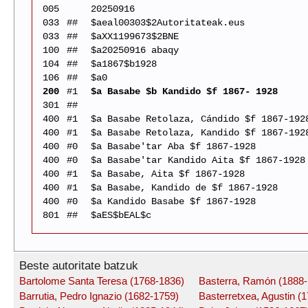
005
20250916
033
##
$aeal00303$2Autoritateak.eus
033
##
$aXX1199673$2BNE
100
##
$a20250916 abaqy
104
##
$a1867$b1928
106
##
$a0
200
#1
$a Basabe $b Kandido $f 1867- 1928
301
##
400
#1
$a Basabe Retolaza, Cándido $f 1867-192
400
#1
$a Basabe Retolaza, Kandido $f 1867-192
400
#0
$a Basabe'tar Aba $f 1867-1928
400
#0
$a Basabe'tar Kandido Aita $f 1867-1928
400
#1
$a Basabe, Aita $f 1867-1928
400
#1
$a Basabe, Kandido de $f 1867-1928
400
#0
$a Kandido Basabe $f 1867-1928
801
##
$aES$bEAL$c
Beste autoritate batzuk
Bartolome Santa Teresa (1768-1836)
Basterra, Ramón (1888-
Barrutia, Pedro Ignazio (1682-1759)
Basterretxea, Agustin (