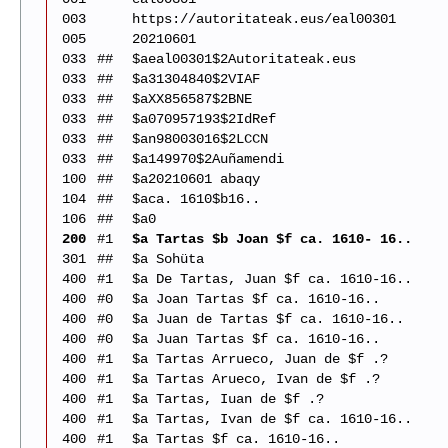
003
https://autoritateak.eus/eal00301
005
20210601
033
##
$aeal00301$2Autoritateak.eus
033
##
$a31304840$2VIAF
033
##
$aXX856587$2BNE
033
##
$a070957193$2IdRef
033
##
$an98003016$2LCCN
033
##
$a149970$2Auñamendi
100
##
$a20210601 abaqy
104
##
$aca. 1610$b16..
106
##
$a0
200
#1
$a Tartas $b Joan $f ca. 1610- 16..
301
##
$a Sohüta
400
#1
$a De Tartas, Juan $f ca. 1610-16..
400
#0
$a Joan Tartas $f ca. 1610-16..
400
#0
$a Juan de Tartas $f ca. 1610-16..
400
#0
$a Juan Tartas $f ca. 1610-16..
400
#1
$a Tartas Arrueco, Juan de $f .?
400
#1
$a Tartas Arueco, Ivan de $f .?
400
#1
$a Tartas, Iuan de $f .?
400
#1
$a Tartas, Ivan de $f ca. 1610-16..
400
#1
$a Tartas $f ca. 1610-16..