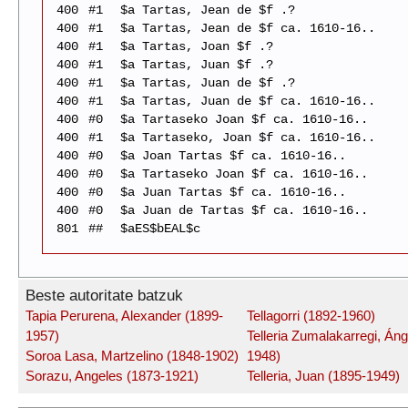
400
#1
$a Tartas, Jean de $f .?
400
#1
$a Tartas, Jean de $f ca. 1610-16..
400
#1
$a Tartas, Joan $f .?
400
#1
$a Tartas, Juan $f .?
400
#1
$a Tartas, Juan de $f .?
400
#1
$a Tartas, Juan de $f ca. 1610-16..
400
#0
$a Tartaseko Joan $f ca. 1610-16..
400
#1
$a Tartaseko, Joan $f ca. 1610-16..
400
#0
$a Joan Tartas $f ca. 1610-16..
400
#0
$a Tartaseko Joan $f ca. 1610-16..
400
#0
$a Juan Tartas $f ca. 1610-16..
400
#0
$a Juan de Tartas $f ca. 1610-16..
801
##
$aES$bEAL$c
Beste autoritate batzuk
Tapia Perurena, Alexander (1899-
Tellagorri (1892-1960)
1957)
Telleria Zumalakarregi, Áng
Soroa Lasa, Martzelino (1848-1902)
1948)
Sorazu, Angeles (1873-1921)
Telleria, Juan (1895-1949)