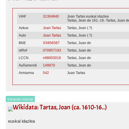
VIAF
31304840
Joan Tartas euskal idazlea
Tartas, Jean de 161.-16.-Tartas, Juan d
Azkue
Joan Tartas
Tartas, Joan (.?)
Aubi
Joan Tartas
Tartas, Joan (.?)
BNE
XX856587
Tartas, Juan de
idRef
070957193
Tartas, Juan de
LCCN
n98003016
Tartas, Juan de
Auñamendi
149970
Tartas, Jean de
Armiarma
542
Juan Tartas
Kanpoko loturak
Wikidata: Tartas, Joan (ca. 1610-16..)
euskal idazlea