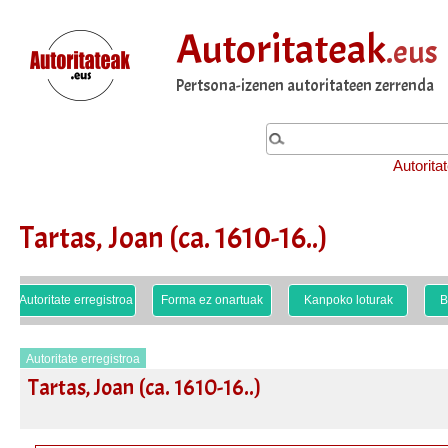
Autoritateak
.eus
Pertsona-izenen autoritateen zerrenda
Autorita
Tartas, Joan (ca. 1610-16..)
Autoritate erregistroa
Forma ez onartuak
Kanpoko loturak
B
Autoritate erregistroa
Tartas, Joan (ca. 1610-16..)