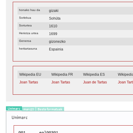
honako hau da
gizaki
Sorlekua
Sohüta
Sorturtea
1610
Heriotza urtea
1699
Generoa
gizonezko
heritartasuna
Espainia
Wikipedia EU
Wikipedia FR
Wikipedia ES
Wikipedi
Joan Tartas
Joan Tartas
Juan de Tartas
Joan Tar
Unimarc
marc21
Beste formatuak
Unimarc
001
eal00301