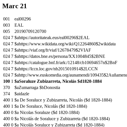
Marc 21
001
eal00296
003
EAL
005
20190709120700
024
7
$ahttps://autoritateak.eus/eal00296$2EAL
024
7
$ahttps://www.wikidata.org/wiki/Q12264860$2wikidata
024
7
$ahttps://viaf.org/fr/viaf/12678479$2VIAF
024
7
$ahttps://datos.bne.es/persona/XX1004845$2BNE
024
7
$ahttps://catalogue.bnf.fr/ark:/12148/cb10694657n$2BnF
024
7
$ahttps://lccn.loc.gov/nb2015010914$2LCCN
024
7
$ahttp://www.euskomedia.org/aunamendi/109435$2Auñamen
100
1
$aSoraluze Zubizarreta, Nicolás $d1820-1884
370
$aZumarraga $bDonostia
374
$aidazle
400
1
$a De Soraluce y Zubizarreta, Nicolás ($d 1820-1884)
400
1
$a De Soraluce, Nicolás ($d 1820-1884)
400
0
$a Nicolas Soraluze ($d 1820-1884)
400
0
$a Nicolás de Soraluce y Zubizarreta ($d 1820-1884)
400
0
$a Nicolás Soraluce y Zubizarreta ($d 1820-1884)