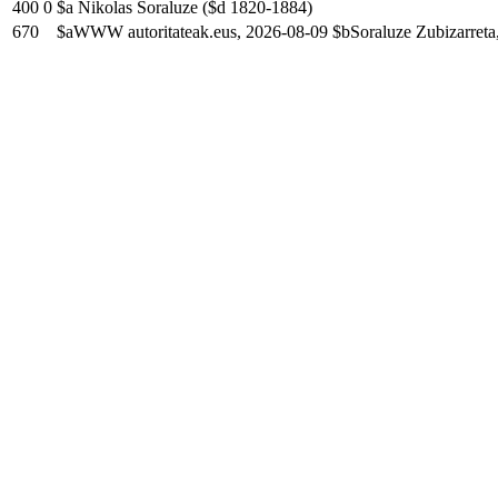
400
0
$a Nikolas Soraluze ($d 1820-1884)
670
$aWWW autoritateak.eus, 2026-08-09 $bSoraluze Zubizarreta