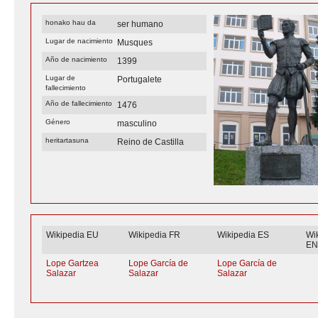
honako hau da
ser humano
Lugar de nacimiento
Musques
Año de nacimiento
1399
Lugar de
Portugalete
fallecimiento
Año de fallecimiento
1476
Género
masculino
heritartasuna
Reino de Castilla
Wikipedia EU
Wikipedia FR
Wikipedia ES
Wi
E
Lope Gartzea
Lope García de
Lope García de
Salazar
Salazar
Salazar