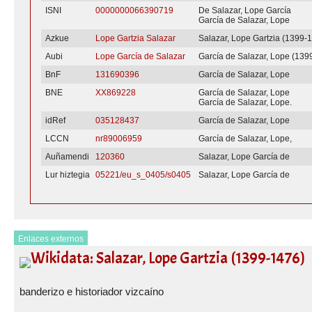
ISNI
0000000066390719
De Salazar, Lope García
García de Salazar, Lope
Azkue
Lope Gartzia Salazar
Salazar, Lope Gartzia (1399-
Aubi
Lope García de Salazar
García de Salazar, Lope (139
BnF
131690396
García de Salazar, Lope
BNE
XX869228
García de Salazar, Lope
García de Salazar, Lope.
idRef
035128437
García de Salazar, Lope
LCCN
nr89006959
García de Salazar, Lope,
Auñamendi
120360
Salazar, Lope García de
Lur hiztegia
05221/eu_s_0405/s0405
Salazar, Lope García de
Enlaces externos
Wikidata: Salazar, Lope Gartzia (1399-1476)
banderizo e historiador vizcaíno