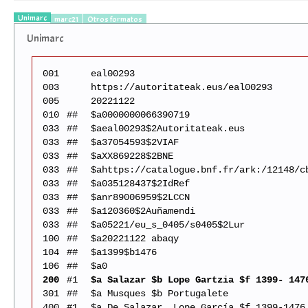
Unimarc
marc21
Otros formatos
Unimarc
001
eal00293
003
https://autoritateak.eus/eal00293
005
20221122
010
##
$a0000000066390719
033
##
$aeal00293$2Autoritateak.eus
033
##
$a37054593$2VIAF
033
##
$aXX869228$2BNE
033
##
$ahttps://catalogue.bnf.fr/ark:/12148/c
033
##
$a035128437$2IdRef
033
##
$anr89006959$2LCCN
033
##
$a120360$2Auñamendi
033
##
$a05221/eu_s_0405/s0405$2Lur
100
##
$a20221122 abaqy
104
##
$a1399$b1476
106
##
$a0
200
#1
$a Salazar $b Lope Gartzia $f 1399- 147
301
##
$a Musques $b Portugalete
400
#1
$a De Salazar, Lope García $f 1399-1476