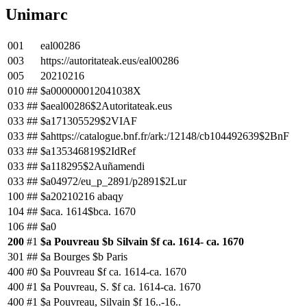
Unimarc
001
eal00286
003
https://autoritateak.eus/eal00286
005
20210216
010
##
$a000000012041038X
033
##
$aeal00286$2Autoritateak.eus
033
##
$a171305529$2VIAF
033
##
$ahttps://catalogue.bnf.fr/ark:/12148/cb104492639$2BnF
033
##
$a135346819$2IdRef
033
##
$a118295$2Auñamendi
033
##
$a04972/eu_p_2891/p2891$2Lur
100
##
$a20210216 abaqy
104
##
$aca. 1614$bca. 1670
106
##
$a0
200
#1
$a Pouvreau $b Silvain $f ca. 1614- ca. 1670
301
##
$a Bourges $b Paris
400
#0
$a Pouvreau $f ca. 1614-ca. 1670
400
#1
$a Pouvreau, S. $f ca. 1614-ca. 1670
400
#1
$a Pouvreau, Silvain $f 16..-16..