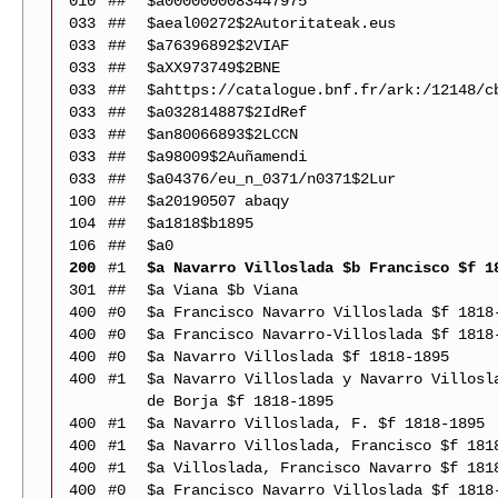
010
##
$a0000000083447975
033
##
$aeal00272$2Autoritateak.eus
033
##
$a76396892$2VIAF
033
##
$aXX973749$2BNE
033
##
$ahttps://catalogue.bnf.fr/ark:/12148/c
033
##
$a032814887$2IdRef
033
##
$an80066893$2LCCN
033
##
$a98009$2Auñamendi
033
##
$a04376/eu_n_0371/n0371$2Lur
100
##
$a20190507 abaqy
104
##
$a1818$b1895
106
##
$a0
200
#1
$a Navarro Villoslada $b Francisco $f 1
301
##
$a Viana $b Viana
400
#0
$a Francisco Navarro Villoslada $f 1818
400
#0
$a Francisco Navarro-Villoslada $f 1818
400
#0
$a Navarro Villoslada $f 1818-1895
400
#1
$a Navarro Villoslada y Navarro Villosl
de Borja $f 1818-1895
400
#1
$a Navarro Villoslada, F. $f 1818-1895
400
#1
$a Navarro Villoslada, Francisco $f 181
400
#1
$a Villoslada, Francisco Navarro $f 181
400
#0
$a Francisco Navarro Villoslada $f 1818