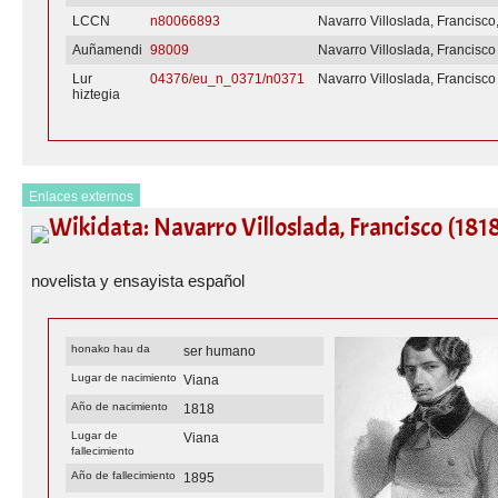
LCCN
n80066893
Navarro Villoslada, Francisco
Auñamendi
98009
Navarro Villoslada, Francisco
Lur
04376/eu_n_0371/n0371
Navarro Villoslada, Francisco
hiztegia
Enlaces externos
Wikidata: Navarro Villoslada, Francisco (181
novelista y ensayista español
honako hau da
ser humano
Lugar de nacimiento
Viana
Año de nacimiento
1818
Lugar de
Viana
fallecimiento
Año de fallecimiento
1895