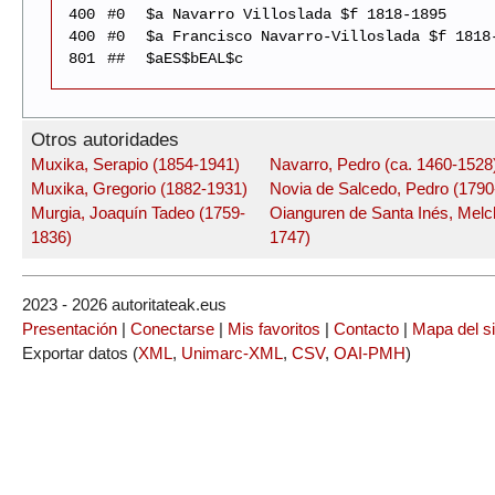
400
#0
$a Navarro Villoslada $f 1818-1895
400
#0
$a Francisco Navarro-Villoslada $f 1818
801
##
$aES$bEAL$c
Otros autoridades
Muxika, Serapio (1854-1941)
Navarro, Pedro (ca. 1460-1528
Muxika, Gregorio (1882-1931)
Novia de Salcedo, Pedro (1790
Murgia, Joaquín Tadeo (1759-
Oianguren de Santa Inés, Melc
1836)
1747)
2023 - 2026 autoritateak.eus
Presentación
|
Conectarse
|
Mis favoritos
|
Contacto
|
Mapa del si
Exportar datos (
XML
,
Unimarc-XML
,
CSV
,
OAI-PMH
)