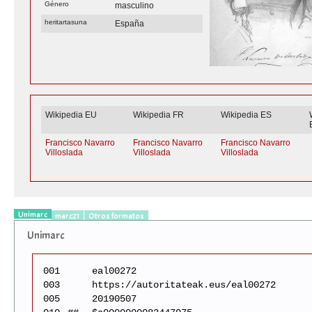
Género
masculino
heritartasuna
España
Wikipedia EU
Wikipedia FR
Wikipedia ES
Francisco Navarro
Francisco Navarro
Francisco Navarro
Villoslada
Villoslada
Villoslada
Unimarc
marc21
Otros formatos
Unimarc
001
eal00272
003
https://autoritateak.eus/eal00272
005
20190507