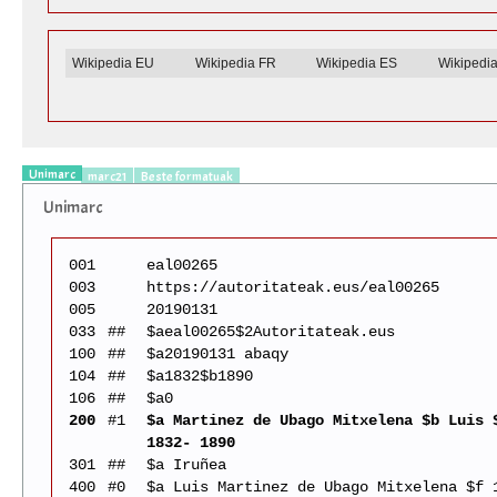
Wikipedia EU
Wikipedia FR
Wikipedia ES
Wikipedi
Unimarc
marc21
Beste formatuak
Unimarc
001
eal00265
003
https://autoritateak.eus/eal00265
005
20190131
033
##
$aeal00265$2Autoritateak.eus
100
##
$a20190131 abaqy
104
##
$a1832$b1890
106
##
$a0
200
#1
$a Martinez de Ubago Mitxelena $b Luis 
1832- 1890
301
##
$a Iruñea
400
#0
$a Luis Martinez de Ubago Mitxelena $f 