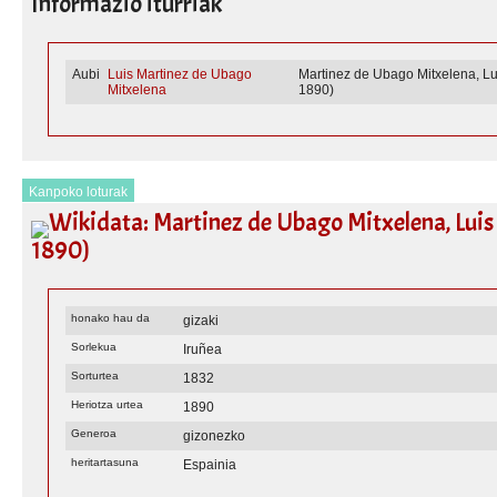
Informazio iturriak
Aubi
Luis Martinez de Ubago
Martinez de Ubago Mitxelena, Lu
Mitxelena
1890)
Kanpoko loturak
Wikidata: Martinez de Ubago Mitxelena, Luis
1890)
honako hau da
gizaki
Sorlekua
Iruñea
Sorturtea
1832
Heriotza urtea
1890
Generoa
gizonezko
heritartasuna
Espainia