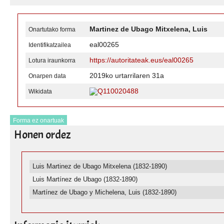
Martinez de Ubago Mitxelena, Luis
Onartutako forma
eal00265
Identifikatzailea
https://autoritateak.eus/eal00265
Lotura iraunkorra
2019ko urtarrilaren 31a
Onarpen data
Q110020488
Wikidata
Forma ez onartuak
Honen ordez
Luis Martinez de Ubago Mitxelena (1832-1890)
Luis Martínez de Ubago (1832-1890)
Martínez de Ubago y Michelena, Luis (1832-1890)