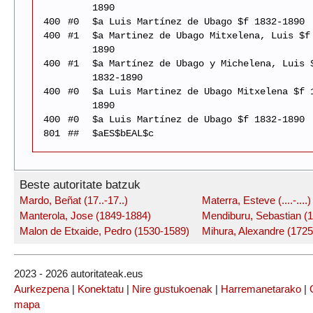
1890
400
#0
$a Luis Martínez de Ubago $f 1832-1890
400
#1
$a Martinez de Ubago Mitxelena, Luis $f
1890
400
#1
$a Martínez de Ubago y Michelena, Luis 
1832-1890
400
#0
$a Luis Martinez de Ubago Mitxelena $f 
1890
400
#0
$a Luis Martínez de Ubago $f 1832-1890
801
##
$aES$bEAL$c
Beste autoritate batzuk
Mardo, Beñat (17..-17..)
Materra, Esteve (....-....)
Manterola, Jose (1849-1884)
Mendiburu, Sebastian (
Malon de Etxaide, Pedro (1530-1589)
Mihura, Alexandre (1725
2023 - 2026 autoritateak.eus
Aurkezpena
|
Konektatu
|
Nire gustukoenak
|
Harremanetarako
|
mapa