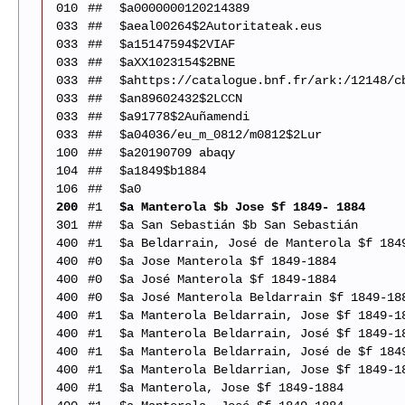
010
##
$a0000000120214389
033
##
$aeal00264$2Autoritateak.eus
033
##
$a15147594$2VIAF
033
##
$aXX1023154$2BNE
033
##
$ahttps://catalogue.bnf.fr/ark:/12148/c
033
##
$an89602432$2LCCN
033
##
$a91778$2Auñamendi
033
##
$a04036/eu_m_0812/m0812$2Lur
100
##
$a20190709 abaqy
104
##
$a1849$b1884
106
##
$a0
200
#1
$a Manterola $b Jose $f 1849- 1884
301
##
$a San Sebastián $b San Sebastián
400
#1
$a Beldarrain, José de Manterola $f 184
400
#0
$a Jose Manterola $f 1849-1884
400
#0
$a José Manterola $f 1849-1884
400
#0
$a José Manterola Beldarrain $f 1849-18
400
#1
$a Manterola Beldarrain, Jose $f 1849-1
400
#1
$a Manterola Beldarrain, José $f 1849-1
400
#1
$a Manterola Beldarrain, José de $f 184
400
#1
$a Manterola Beldarrian, Jose $f 1849-1
400
#1
$a Manterola, Jose $f 1849-1884