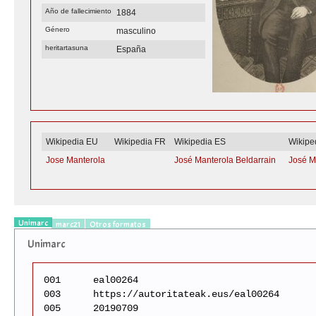
Año de fallecimiento
1884
Género
masculino
heritartasuna
España
Wikipedia EU
Wikipedia FR
Wikipedia ES
Wikipe
Jose Manterola
José Manterola Beldarrain
José M
Unimarc
marc21
Otros formatos
Unimarc
001
eal00264
003
https://autoritateak.eus/eal00264
005
20190709