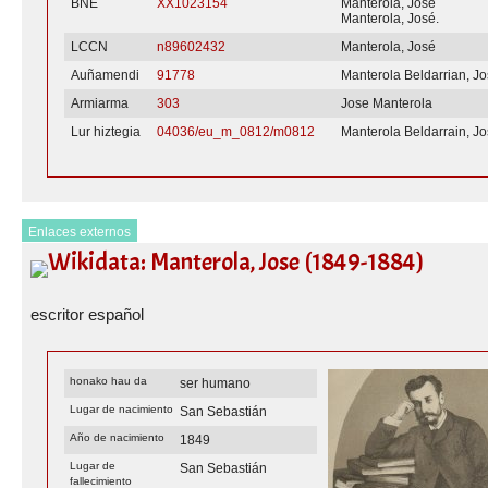
BNE
XX1023154
Manterola, José
Manterola, José.
LCCN
n89602432
Manterola, José
Auñamendi
91778
Manterola Beldarrian, J
Armiarma
303
Jose Manterola
Lur hiztegia
04036/eu_m_0812/m0812
Manterola Beldarrain, J
Enlaces externos
Wikidata: Manterola, Jose (1849-1884)
escritor español
honako hau da
ser humano
Lugar de nacimiento
San Sebastián
Año de nacimiento
1849
Lugar de
San Sebastián
fallecimiento