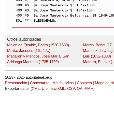
400
#1
$a Manterola, José $f 1849-1884
400
#0
$a Jose Manterola $f 1849-1884
400
#0
$a José Manterola $f 1849-1884
400
#0
$a José Manterola Beldarrain $f 1849-18
801
##
$aES$bEAL$c
Otros autoridades
Malon de Etxaide, Pedro (1530-1589)
Mardo, Beñat (17..
Maitia, Jacques (16..-17..)
Martinez de Ubago
Magallón y Mencos, José María, San
Luis (1832-1890)
Adriángo Markesa (1735-1799)
Materra, Esteve (....
2023 - 2026 autoritateak.eus
Presentación
|
Conectarse
|
Mis favoritos
|
Contacto
|
Mapa del si
Exportar datos (
XML
,
Unimarc-XML
,
CSV
,
OAI-PMH
)