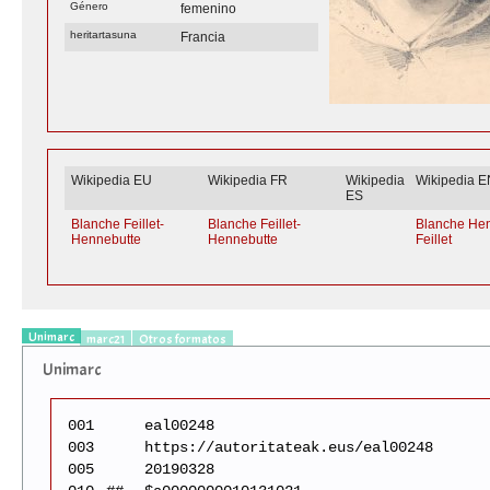
Género
femenino
heritartasuna
Francia
Wikipedia EU
Wikipedia FR
Wikipedia
Wikipedia E
ES
Blanche Feillet-
Blanche Feillet-
Blanche Hen
Hennebutte
Hennebutte
Feillet
Unimarc
marc21
Otros formatos
Unimarc
001
eal00248
003
https://autoritateak.eus/eal00248
005
20190328