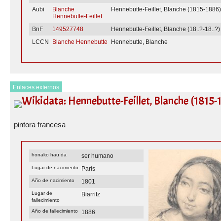
Aubi
Blanche
Hennebutte-Feillet, Blanche (1815-1886
Hennebutte-Feillet
BnF
149527748
Hennebutte-Feillet, Blanche (18..?-18..?)
LCCN
Blanche Hennebutte
Hennebutte, Blanche
Enlaces externos
Wikidata: Hennebutte-Feillet, Blanche (1815-
pintora francesa
honako hau da
ser humano
Lugar de nacimiento
París
Año de nacimiento
1801
Lugar de
Biarritz
fallecimiento
Año de fallecimiento
1886