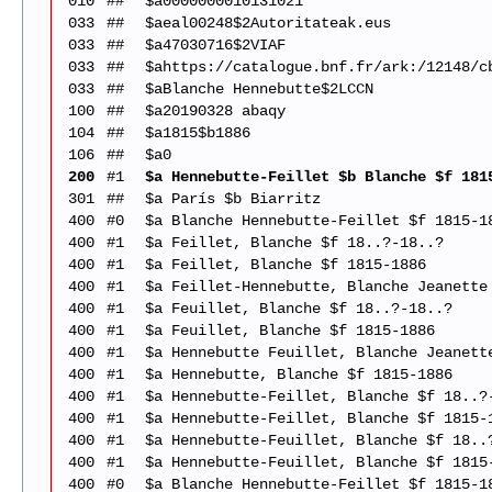
010
##
$a0000000010131021
033
##
$aeal00248$2Autoritateak.eus
033
##
$a47030716$2VIAF
033
##
$ahttps://catalogue.bnf.fr/ark:/12148/c
033
##
$aBlanche Hennebutte$2LCCN
100
##
$a20190328 abaqy
104
##
$a1815$b1886
106
##
$a0
200
#1
$a Hennebutte-Feillet $b Blanche $f 181
301
##
$a París $b Biarritz
400
#0
$a Blanche Hennebutte-Feillet $f 1815-1
400
#1
$a Feillet, Blanche $f 18..?-18..?
400
#1
$a Feillet, Blanche $f 1815-1886
400
#1
$a Feillet-Hennebutte, Blanche Jeanette
400
#1
$a Feuillet, Blanche $f 18..?-18..?
400
#1
$a Feuillet, Blanche $f 1815-1886
400
#1
$a Hennebutte Feuillet, Blanche Jeanett
400
#1
$a Hennebutte, Blanche $f 1815-1886
400
#1
$a Hennebutte-Feillet, Blanche $f 18..?
400
#1
$a Hennebutte-Feillet, Blanche $f 1815-
400
#1
$a Hennebutte-Feuillet, Blanche $f 18..
400
#1
$a Hennebutte-Feuillet, Blanche $f 1815
400
#0
$a Blanche Hennebutte-Feillet $f 1815-1