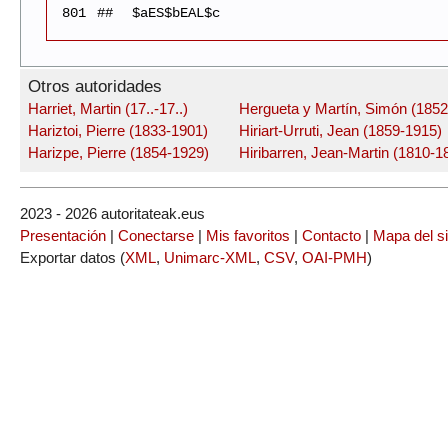
801
##
$aES$bEAL$c
Otros autoridades
Harriet, Martin (17..-17..)
Hergueta y Martín, Simón (1852
Hariztoi, Pierre (1833-1901)
Hiriart-Urruti, Jean (1859-1915)
Harizpe, Pierre (1854-1929)
Hiribarren, Jean-Martin (1810-1
2023 - 2026 autoritateak.eus
Presentación
|
Conectarse
|
Mis favoritos
|
Contacto
|
Mapa del si
Exportar datos (
XML
,
Unimarc-XML
,
CSV
,
OAI-PMH
)