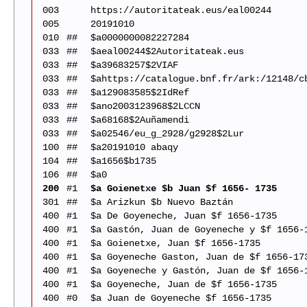
003
https://autoritateak.eus/eal00244
005
20191010
010
##
$a0000000082227284
033
##
$aeal00244$2Autoritateak.eus
033
##
$a39683257$2VIAF
033
##
$ahttps://catalogue.bnf.fr/ark:/12148/c
033
##
$a129083585$2IdRef
033
##
$ano2003123968$2LCCN
033
##
$a68168$2Auñamendi
033
##
$a02546/eu_g_2928/g2928$2Lur
100
##
$a20191010 abaqy
104
##
$a1656$b1735
106
##
$a0
200
#1
$a Goienetxe $b Juan $f 1656- 1735
301
##
$a Arizkun $b Nuevo Baztán
400
#1
$a De Goyeneche, Juan $f 1656-1735
400
#1
$a Gastón, Juan de Goyeneche y $f 1656-
400
#1
$a Goienetxe, Juan $f 1656-1735
400
#1
$a Goyeneche Gaston, Juan de $f 1656-17
400
#1
$a Goyeneche y Gastón, Juan de $f 1656-
400
#1
$a Goyeneche, Juan de $f 1656-1735
400
#0
$a Juan de Goyeneche $f 1656-1735