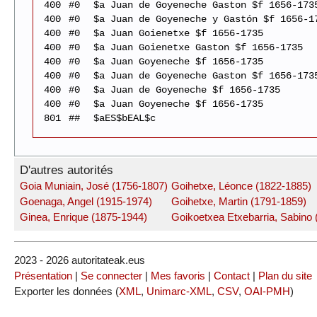
400
#0
$a Juan de Goyeneche Gaston $f 1656-173
400
#0
$a Juan de Goyeneche y Gastón $f 1656-1
400
#0
$a Juan Goienetxe $f 1656-1735
400
#0
$a Juan Goienetxe Gaston $f 1656-1735
400
#0
$a Juan Goyeneche $f 1656-1735
400
#0
$a Juan de Goyeneche Gaston $f 1656-173
400
#0
$a Juan de Goyeneche $f 1656-1735
400
#0
$a Juan Goyeneche $f 1656-1735
801
##
$aES$bEAL$c
D'autres autorités
Goia Muniain, José (1756-1807)
Goihetxe, Léonce (1822-1885)
Goenaga, Angel (1915-1974)
Goihetxe, Martin (1791-1859)
Ginea, Enrique (1875-1944)
Goikoetxea Etxebarria, Sabino 
2023 - 2026 autoritateak.eus
Présentation
|
Se connecter
|
Mes favoris
|
Contact
|
Plan du site
Exporter les données (
XML
,
Unimarc-XML
,
CSV
,
OAI-PMH
)