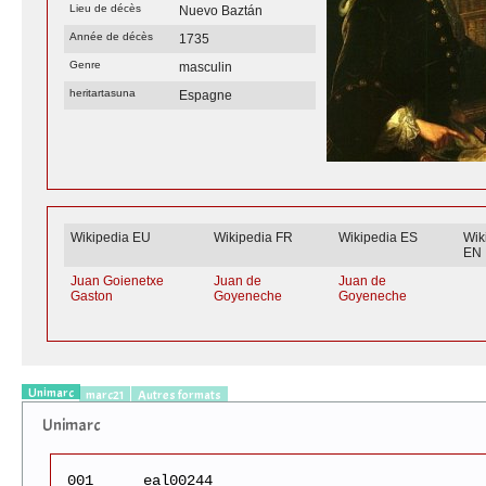
Lieu de décès
Nuevo Baztán
Année de décès
1735
Genre
masculin
heritartasuna
Espagne
Wikipedia EU
Wikipedia FR
Wikipedia ES
Wik
EN
Juan Goienetxe
Juan de
Juan de
Gaston
Goyeneche
Goyeneche
Unimarc
marc21
Autres formats
Unimarc
001
eal00244