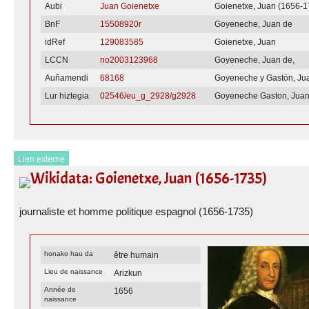
Aubi
Juan Goienetxe
Goienetxe, Juan (1656-1
BnF
15508920r
Goyeneche, Juan de
idRef
129083585
Goienetxe, Juan
LCCN
no2003123968
Goyeneche, Juan de,
Auñamendi
68168
Goyeneche y Gastón, Ju
Lur hiztegia
02546/eu_g_2928/g2928
Goyeneche Gaston, Juan
Lien externe
Wikidata: Goienetxe, Juan (1656-1735)
journaliste et homme politique espagnol (1656-1735)
honako hau da
être humain
Lieu de naissance
Arizkun
Année de
1656
naissance