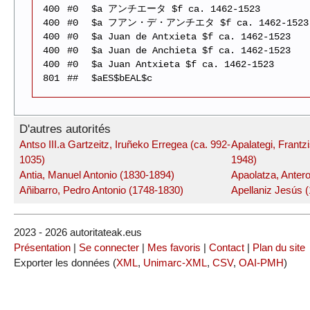
400
#0
$a アンチエータ $f ca. 1462-1523
400
#0
$a フアン・デ・アンチエタ $f ca. 1462-1523
400
#0
$a Juan de Antxieta $f ca. 1462-1523
400
#0
$a Juan de Anchieta $f ca. 1462-1523
400
#0
$a Juan Antxieta $f ca. 1462-1523
801
##
$aES$bEAL$c
D'autres autorités
Antso III.a Gartzeitz, Iruñeko Erregea (ca. 992-
Apalategi, Frantz
1035)
1948)
Antia, Manuel Antonio (1830-1894)
Apaolatza, Anter
Añibarro, Pedro Antonio (1748-1830)
Apellaniz Jesús 
2023 - 2026 autoritateak.eus
Présentation
|
Se connecter
|
Mes favoris
|
Contact
|
Plan du site
Exporter les données (
XML
,
Unimarc-XML
,
CSV
,
OAI-PMH
)