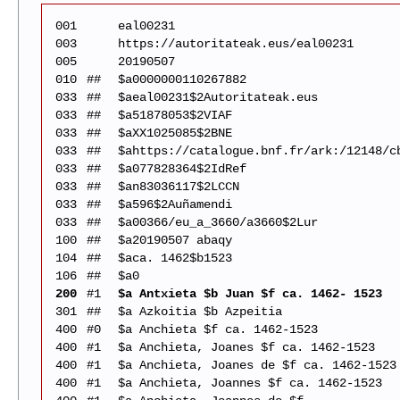
001
eal00231
003
https://autoritateak.eus/eal00231
005
20190507
010
##
$a0000000110267882
033
##
$aeal00231$2Autoritateak.eus
033
##
$a51878053$2VIAF
033
##
$aXX1025085$2BNE
033
##
$ahttps://catalogue.bnf.fr/ark:/12148/c
033
##
$a077828364$2IdRef
033
##
$an83036117$2LCCN
033
##
$a596$2Auñamendi
033
##
$a00366/eu_a_3660/a3660$2Lur
100
##
$a20190507 abaqy
104
##
$aca. 1462$b1523
106
##
$a0
200
#1
$a Antxieta $b Juan $f ca. 1462- 1523
301
##
$a Azkoitia $b Azpeitia
400
#0
$a Anchieta $f ca. 1462-1523
400
#1
$a Anchieta, Joanes $f ca. 1462-1523
400
#1
$a Anchieta, Joanes de $f ca. 1462-1523
400
#1
$a Anchieta, Joannes $f ca. 1462-1523