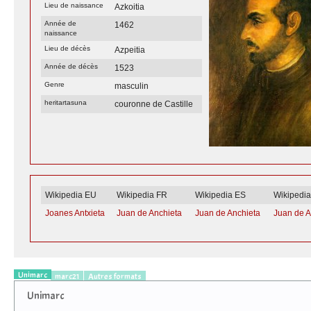
Lieu de naissance
Azkoitia
Année de
1462
naissance
Lieu de décès
Azpeitia
Année de décès
1523
Genre
masculin
heritartasuna
couronne de Castille
Wikipedia EU
Wikipedia FR
Wikipedia ES
Wikipedi
Joanes Antxieta
Juan de Anchieta
Juan de Anchieta
Juan de A
Unimarc
marc21
Autres formats
Unimarc