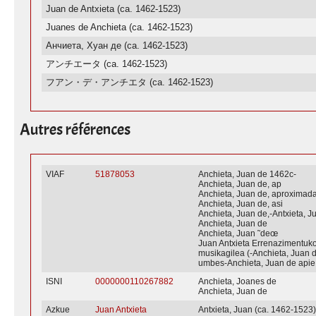
Juan de Antxieta (ca. 1462-1523)
Juanes de Anchieta (ca. 1462-1523)
Анчиета, Хуан де (ca. 1462-1523)
アンチエータ (ca. 1462-1523)
フアン・デ・アンチエタ (ca. 1462-1523)
Autres références
VIAF
51878053
Anchieta, Juan de 1462c-
Anchieta, Juan de, ap
Anchieta, Juan de, aproximad
Anchieta, Juan de, asi
Anchieta, Juan de,-Antxieta, J
Anchieta, Juan de
Anchieta, Juan ˜deœ
Juan Antxieta Errenazimentuk
musikagilea (-Anchieta, Juan d
umbes-Anchieta, Juan de apie
ISNI
0000000110267882
Anchieta, Joanes de
Anchieta, Juan de
Azkue
Juan Antxieta
Antxieta, Juan (ca. 1462-1523