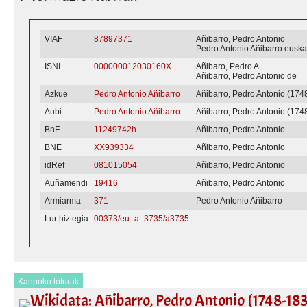
VIAF
87897371
Añibarro, Pedro Antonio
Pedro Antonio Añibarro euska
ISNI
000000012030160X
Añibaro, Pedro A.
Añibarro, Pedro Antonio de
Azkue
Pedro Antonio Añibarro
Añibarro, Pedro Antonio (174
Aubi
Pedro Antonio Añibarro
Añibarro, Pedro Antonio (174
BnF
11249742h
Añibarro, Pedro Antonio
BNE
XX939334
Añibarro, Pedro Antonio
idRef
081015054
Añibarro, Pedro Antonio
Auñamendi
19416
Añibarro, Pedro Antonio
Armiarma
371
Pedro Antonio Añibarro
Lur hiztegia
00373/eu_a_3735/a3735
Kanpoko loturak
Wikidata: Añibarro, Pedro Antonio (1748-18