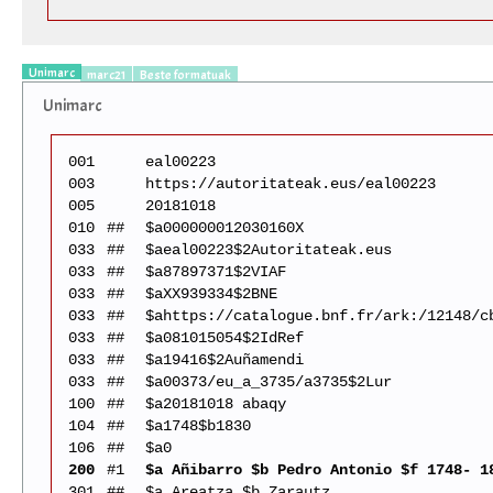
Unimarc
marc21
Beste formatuak
Unimarc
001
eal00223
003
https://autoritateak.eus/eal00223
005
20181018
010
##
$a000000012030160X
033
##
$aeal00223$2Autoritateak.eus
033
##
$a87897371$2VIAF
033
##
$aXX939334$2BNE
033
##
$ahttps://catalogue.bnf.fr/ark:/12148/c
033
##
$a081015054$2IdRef
033
##
$a19416$2Auñamendi
033
##
$a00373/eu_a_3735/a3735$2Lur
100
##
$a20181018 abaqy
104
##
$a1748$b1830
106
##
$a0
200
#1
$a Añibarro $b Pedro Antonio $f 1748- 1
301
##
$a Areatza $b Zarautz