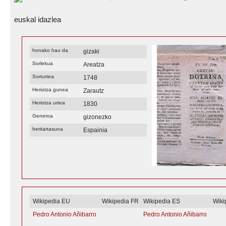
euskal idazlea
honako hau da
gizaki
Sorlekua
Areatza
Sorturtea
1748
Heriotza gunea
Zarautz
Heriotza urtea
1830
Generoa
gizonezko
heritartasuna
Espainia
Wikipedia EU
Wikipedia FR
Wikipedia ES
Wiki
Pedro Antonio Añibarro
Pedro Antonio Añibarro