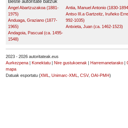
Beste autoritate batzuk
Angel Abartzuzakoa (1881-
Antia, Manuel Antonio (1830-1894
1975)
Antso III.a Gartzeitz, Iruñeko Err
Anduaga, Graziano (1877-
992-1035)
1965)
Antxieta, Juan (ca. 1462-1523)
Andagoia, Pascual (ca. 1495-
1548)
2023 - 2026 autoritateak.eus
Aurkezpena
|
Konektatu
|
Nire gustukoenak
|
Harremanetarako
|
mapa
Datuak esportatu (
XML
,
Unimarc-XML
,
CSV
,
OAI-PMH
)