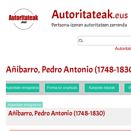
Autoritateak
.eus
Pertsona-izenen autoritateen zerrenda
Autorita
Añibarro, Pedro Antonio (1748-183
Autoritate erregistroa
Forma ez onartuak
Kanpoko loturak
B
Autoritate erregistroa
Añibarro, Pedro Antonio (1748-1830)