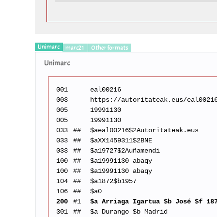
Unimarc
marc21
Other formats
Unimarc
001
eal00216
003
https://autoritateak.eus/eal0021
005
19991130
005
19991130
033
##
$aeal00216$2Autoritateak.eus
033
##
$aXX1459311$2BNE
033
##
$a19727$2Auñamendi
100
##
$a19991130 abaqy
100
##
$a19991130 abaqy
104
##
$a1872$b1957
106
##
$a0
200
#1
$a Arriaga Igartua $b José $f 18
301
##
$a Durango $b Madrid