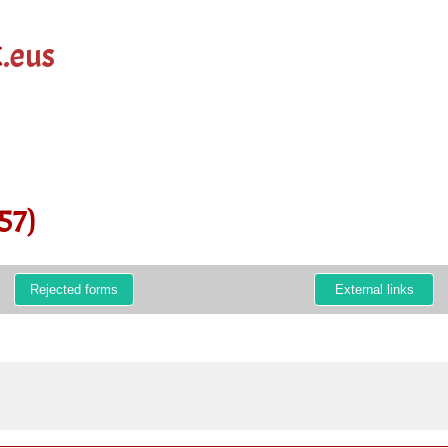
k
.eus
57)
Rejected forms
External links