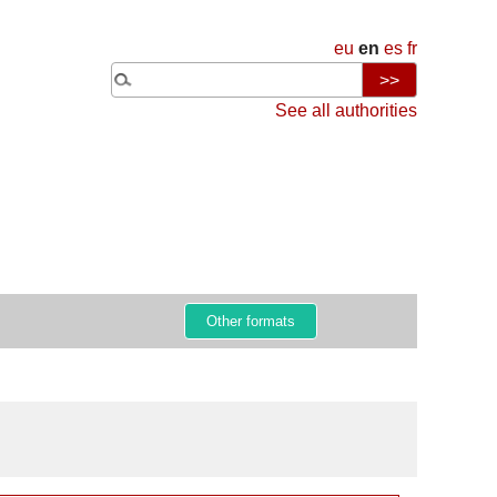
eu
en
es
fr
See all authorities
Other formats