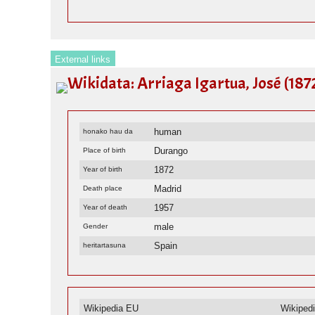
External links
Wikidata: Arriaga Igartua, José (187
human
honako hau da
Durango
Place of birth
1872
Year of birth
Madrid
Death place
1957
Year of death
male
Gender
Spain
heritartasuna
Wikipedia EU
Wikiped