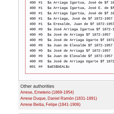
400
#1
$a Arriaga Igartua, José de $f 1
400
#1
$a Arriaga Igartua, José E. de $
400
#1
$a Arriaga Igartúa, José de $f 1
400
#1
$a Arriaga, José de $f 1872-1957
400
#1
$a Eresalde, Juan de $f 1872-195
400
#0
$a José Arriaga Igartua $f 1872-
400
#0
$a José de Arriaga $f 1872-1957
400
#0
$a José de Arriaga Ugarte $f 187
400
#0
$a Juan de Elesalde $f 1872-1957
400
#0
$a José de Arriaga $f 1872-1957
400
#0
$a Juan de Elesalde $f 1872-1957
400
#0
$a José de Arriaga Ugarte $f 187
801
##
$aES$bEAL$c
Other authorities
Arrese, Emeterio (1869-1954)
Arrese Duque, Daniel Ramón (1831-1891)
Arrese Beitia, Felipe (1841-1906)