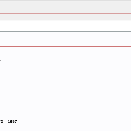
6
72- 1957