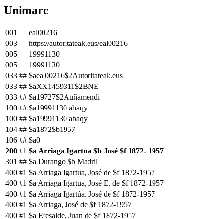
Unimarc
001
eal00216
003
https://autoritateak.eus/eal00216
005
19991130
005
19991130
033
##
$aeal00216$2Autoritateak.eus
033
##
$aXX1459311$2BNE
033
##
$a19727$2Auñamendi
100
##
$a19991130 abaqy
100
##
$a19991130 abaqy
104
##
$a1872$b1957
106
##
$a0
200
#1
$a Arriaga Igartua $b José $f 1872- 1957
301
##
$a Durango $b Madril
400
#1
$a Arriaga Igartua, José de $f 1872-1957
400
#1
$a Arriaga Igartua, José E. de $f 1872-1957
400
#1
$a Arriaga Igartúa, José de $f 1872-1957
400
#1
$a Arriaga, José de $f 1872-1957
400
#1
$a Eresalde, Juan de $f 1872-1957