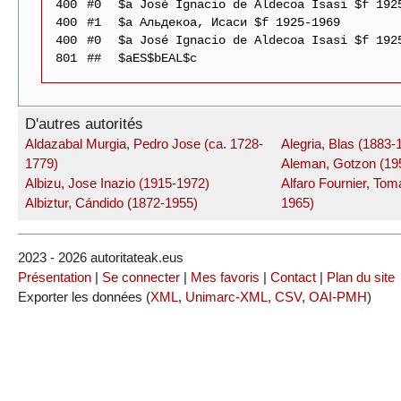
400
#0
$a José Ignacio de Aldecoa Isasi $f 192
400
#1
$a Альдекоа, Исаси $f 1925-1969
400
#0
$a José Ignacio de Aldecoa Isasi $f 192
801
##
$aES$bEAL$c
D'autres autorités
Aldazabal Murgia, Pedro Jose (ca. 1728-
Alegria, Blas (1883-
1779)
Aleman, Gotzon (19
Albizu, Jose Inazio (1915-1972)
Alfaro Fournier, Tom
Albiztur, Cándido (1872-1955)
1965)
2023 - 2026 autoritateak.eus
Présentation
|
Se connecter
|
Mes favoris
|
Contact
|
Plan du site
Exporter les données (
XML
,
Unimarc-XML
,
CSV
,
OAI-PMH
)