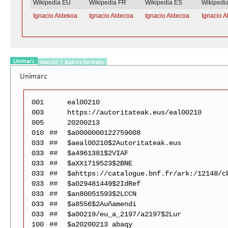
Wikipedia EU
Wikipedia FR
Wikipedia ES
Wikipedi
Ignacio Aldekoa
Ignacio Aldecoa
Ignacio Aldecoa
Ignacio 
Unimarc
marc21
Autres formats
Unimarc
001
eal00210
003
https://autoritateak.eus/eal00210
005
20200213
010
##
$a0000000122759008
033
##
$aeal00210$2Autoritateak.eus
033
##
$a4961381$2VIAF
033
##
$aXX1719523$2BNE
033
##
$ahttps://catalogue.bnf.fr/ark:/12148/c
033
##
$a029481449$2IdRef
033
##
$an80051593$2LCCN
033
##
$a8556$2Auñamendi
033
##
$a00219/eu_a_2197/a2197$2Lur
100
##
$a20200213 abaqy