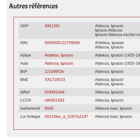
Autres références
VIAF
4961381
Aldecoa, Ignacio
Ignacio Aldecoa
Ignacio Aldecoa escritor e
ISNI
0000000122759008
Al'dekoa, Ignasio
Aldecoa, Ignacio
Azkue
Aldekoa, Ignacio
Aldekoa, Ignacio (1925-1
Aubi
Aldecoa, Ignacio
Aldecoa, Ignacio (1925-1
BnF
12109953v
Aldecoa, Ignacio
BNE
XX1719523
Aldecoa, Ignacio
Aldecoa, Ignacio.
idRef
029481449
Aldecoa, Ignacio
LCCN
n80051593
Aldecoa, Ignacio
Auñamendi
8556
Aldecoa Isasi, Ignacio
Lur hiztegia
00219/eu_a_2197/a2197
Aldecoa Isasi, Ignacio