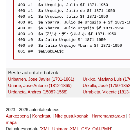
400
#1
$a Urquijo, Julio $f 1871-1950
400
#1
$a Urquijo, Julio de $f 1871-1950
400
#1
$a Urquixo, Julio $f 1871-1950
400
#1
$a Ybarra, Julio de Urquijo e $f 1871-1
400
#1
$a Ybarra, Julio Urquijo $f 1871-1950
400
#0
$a フリオ・デ・ウルキホ $f 1871-1950
400
#0
$a Julio Urquijo $f 1871-1950
400
#0
$a Julio Urquijo Ybarra $f 1871-1950
801
##
$aES$bEAL$c
Beste autoritate batzuk
Uribarren, Jose Javier (1791-1861)
Urkixo, Mariano Luis (1
Uriarte, Jose Antonio (1812-1869)
Urkullu, José (1790-1852
Urdaneta, Andres (1508?-1568)
Urrabieta, Vicente (1813
2023 - 2026 autoritateak.eus
Aurkezpena
|
Konektatu
|
Nire gustukoenak
|
Harremanetarako
|
mapa
Datuak esportatu (
XML
,
Unimarc-XML
,
CSV
,
OAI-PMH
)