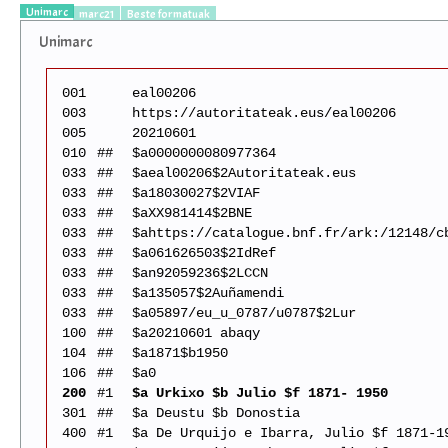
Unimarc
marc21
Beste formatuak
Unimarc
001
eal00206
003
https://autoritateak.eus/eal00206
005
20210601
010
##
$a0000000080977364
033
##
$aeal00206$2Autoritateak.eus
033
##
$a18030027$2VIAF
033
##
$aXX981414$2BNE
033
##
$ahttps://catalogue.bnf.fr/ark:/12148/c
033
##
$a061626503$2IdRef
033
##
$an92059236$2LCCN
033
##
$a135057$2Auñamendi
033
##
$a05897/eu_u_0787/u0787$2Lur
100
##
$a20210601 abaqy
104
##
$a1871$b1950
106
##
$a0
200
#1
$a Urkixo $b Julio $f 1871- 1950
301
##
$a Deustu $b Donostia
400
#1
$a De Urquijo e Ibarra, Julio $f 1871-1