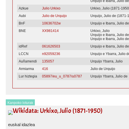
Urquijo e Ibarra, Julio d
Azkue
Julio Urkixo
Urkixo, Julio (1871-1950
Aubi
Julio de Urquijo
Urquijo, Julio de (1871-
BnF
10636702w
Urquijo e Ibarra, Julio d
BNE
XX981414
Urkixo, Julio
Urquijo e Ibarra, Julio d
Urquijo e Ibarra, Julio de
idRef
061626503
Urquijo e Ibarra, Julio d
LCCN
n92059236
Urquijo e Ybarra, Julio d
Auñamendi
135057
Urquijo Ybarra, Julio
Armiarma
416
Julio de Urquijo
Lur hiztegia
05897/eu_u_0787/u0787
Urquijo Ybarra, Julio de
Kanpoko loturak
Wikidata: Urkixo, Julio (1871-1950)
euskal idazlea