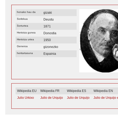
honako hau da
gizaki
Sorlekua
Deustu
Sorturtea
1871
Heriotza gunea
Donostia
Heriotza urtea
1950
Generoa
gizonezko
heritartasuna
Espainia
Wikipedia EU
Wikipedia FR
Wikipedia ES
Wikipedia EN
Julio Urkixo
Julio de Urquijo
Julio de Urquijo
Julio de Urquijo 