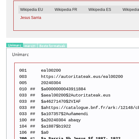
Wikipedia EU
Wikipedia FR
Wikipedia ES
Wikipedi
Jesus Sarria
Unimarc
marc21
Beste formatuak
Unimarc
001
eal00200
003
https://autoritateak.eus/eal00200
005
20240304
010
##
$a0000000043911884
033
##
$aeal00200$2Autoritateak.eus
033
##
$a46271470$2VIAF
033
##
$ahttps://catalogue.bnf.fr/ark:/12148/c
033
##
$a107357$2Auñamendi
100
##
$a20240304 abaqy
104
##
$a1887$b1922
106
##
$a0
200
#1
$a Sarria $b Jesus $f 1887- 1922