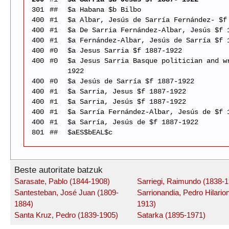
301
##
$a Habana $b Bilbo
400
#1
$a Albar, Jesús de Sarría Fernández- $f
400
#1
$a De Sarria Fernández-Albar, Jesús $f 
400
#1
$a Fernández-Albar, Jesús de Sarría $f 
400
#0
$a Jesus Sarria $f 1887-1922
400
#0
$a Jesus Sarria Basque politician and w
1922
400
#0
$a Jesús de Sarría $f 1887-1922
400
#1
$a Sarria, Jesus $f 1887-1922
400
#1
$a Sarria, Jesús $f 1887-1922
400
#1
$a Sarría Fernández-Albar, Jesús de $f 
400
#1
$a Sarría, Jesús de $f 1887-1922
801
##
$aES$bEAL$c
Beste autoritate batzuk
Sarasate, Pablo (1844-1908)
Sarriegi, Raimundo (1838-1
Santesteban, José Juan (1809-
Sarrionandia, Pedro Hilario
1884)
1913)
Santa Kruz, Pedro (1839-1905)
Satarka (1895-1971)