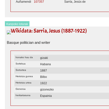
Auñamendi
107357
Sarría, Jesús de
Kanpoko loturak
Wikidata: Sarria, Jesus (1887-1922)
Basque politician and writer
honako hau da
gizaki
Sorlekua
Habana
Sorturtea
1887
Heriotza gunea
Bilbo
Heriotza urtea
1922
Generoa
gizonezko
heritartasuna
Espainia