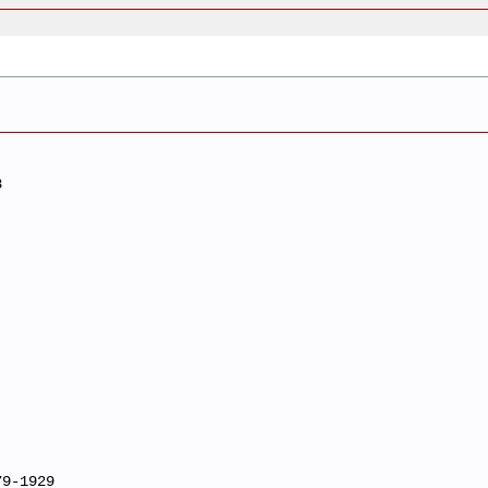
8
79-1929