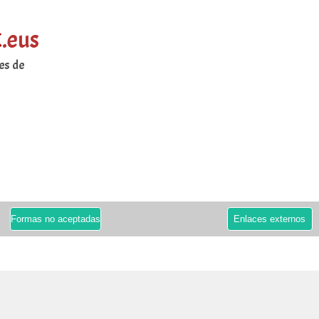
k
.eus
es de
Formas no aceptadas
Enlaces externos