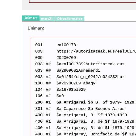
Unimarc
marc21
Otros formatos
Unimarc
001
eal00178
003
https://autoritateak.eus/eal0017
005
20200709
033
##
$aeal00178$2Autoritateak.eus
033
##
$a29090$2Auñamendi
033
##
$a01254/eu_c_0242/c0242$2Lur
100
##
$a20200709 abaqy
104
##
$a1879$b1929
106
##
$a0
200
#1
$a Arrigarai $b B. $f 1879- 1929
301
##
$a Caparroso $b Buenos Aires
400
#1
$a Arrigarai, B. $f 1879-1929
400
#1
$a Arrigarai, B. de $f 1879-1929
400
#1
$a Arrigaray, B. de $f 1879-1929
400
#1
$a Arrigaray, Bonifacio de $f 18