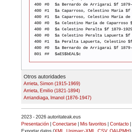
400
#0
$a Bernardo de Arrigarai $f 1879
400
#1
$a Caparroso, Celestino Maria $f
400
#1
$a Caparroso, Celestino María de
400
#0
$a Celestino María de Caparroso 
400
#0
$a Celestino Peralta $f 1879-192
400
#0
$a Celestino Peralta Lapuerta $f
400
#1
$a Peralta Lapuerta, Celestino $
400
#0
$a Bernardo de Arrigarai $f 1879
801
##
$aES$bEAL$c
Otros autoridades
Arrieta, Simon (1915-1969)
Arrieta, Emilio (1821-1894)
Arriandiaga, Imanol (1876-1947)
2023 - 2026 autoritateak.eus
Presentación
|
Conectarse
|
Mis favoritos
|
Contacto
Exportar datos (
XML
,
Unimarc-XML
,
CSV
,
OAI-PMH
)