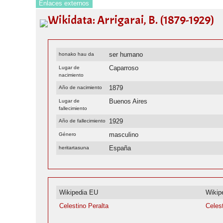
Enlaces externos
Wikidata: Arrigarai, B. (1879-1929)
ser humano
honako hau da
Caparroso
Lugar de
nacimiento
1879
Año de nacimiento
Buenos Aires
Lugar de
fallecimiento
1929
Año de fallecimiento
masculino
Género
España
heritartasuna
Wikipedia EU
Wikip
Celestino Peralta
Celes